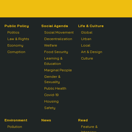
Public Policy
Social Agenda
Life & Culture
Politics
Social Movement
Global
Law & Rights
Decentralization
Urban
Economy
Welfare
Local
Corruption
Food Security
Art & Design
Learning &
Culture
Education
Marginal People
Gender &
Sexuality
Public Health
Covid-19
Housing
Safety
Environment
News
Read
Pollution
Feature &
Interview