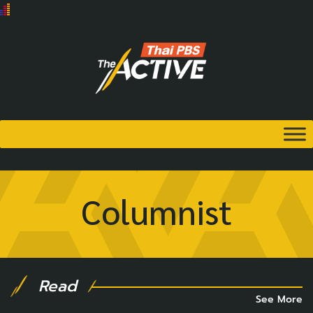
Columnist
Read
See More