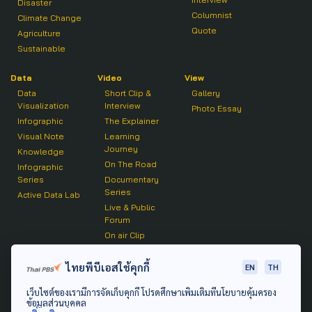
Disaster
Columnist
Climate Change
Quote
Agriculture
Sustainable
Data
Video
View
Data
Short Clip &
Gallery
Visualization
Interview
Photo Essay
Infographic
The Explainer
Visual Note
Learning
Journey
Knowledge
On The Road
Infographic
Series
Documentary
Series
Active Data Lab
Live & Public
Forum
On air Clip
Podcast
ไทยพีบีเอสใช้คุกกี้
EN
TH
The Active
เว็บไซต์ของเรามีการจัดเก็บคุกกี้ โปรดศึกษาเพิ่มเติมที่นโยบายคุ้มครอง
Active Talk
ข้อมูลส่วนบุคคล