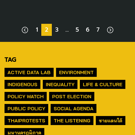
1
2
3
…
5
6
7
TAG
ACTIVE DATA LAB
ENVIRONMENT
INDIGENOUS
INEQUALITY
LIFE & CULTURE
POLICY WATCH
POST ELECTION
PUBLIC POLICY
SOCIAL AGENDA
THAIPROTESTS
THE LISTENING
ชายแดนใต้
มหานครภูมิภาค