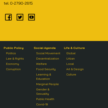
tel: 0-2790-2615
Public Policy
Social Agenda
Life & Culture
Politics
Social Movement
Global
Law & Rights
Decentralization
Urban
Economy
Welfare
Local
Corruption
Food Security
Art & Design
Learning &
Culture
Education
Marginal People
Gender &
Sexuality
Public Health
Covid-19