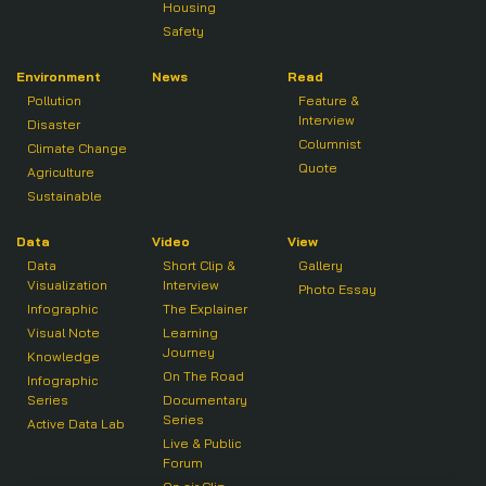
Housing
Safety
Environment
News
Read
Pollution
Feature &
Interview
Disaster
Columnist
Climate Change
Quote
Agriculture
Sustainable
Data
Video
View
Data
Short Clip &
Gallery
Visualization
Interview
Photo Essay
Infographic
The Explainer
Visual Note
Learning
Journey
Knowledge
On The Road
Infographic
Series
Documentary
Series
Active Data Lab
Live & Public
Forum