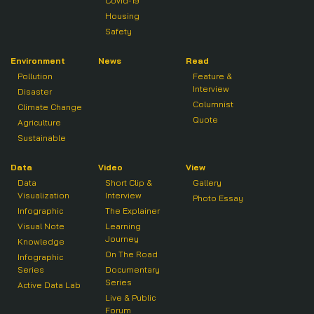
Covid-19
Housing
Safety
Environment
News
Read
Pollution
Feature &
Interview
Disaster
Columnist
Climate Change
Quote
Agriculture
Sustainable
Data
Video
View
Data
Short Clip &
Gallery
Visualization
Interview
Photo Essay
Infographic
The Explainer
Visual Note
Learning
Journey
Knowledge
On The Road
Infographic
Series
Documentary
Series
Active Data Lab
Live & Public
Forum