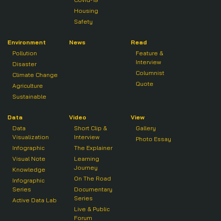
Housing
Safety
Environment
News
Read
Pollution
Feature &
Interview
Disaster
Columnist
Climate Change
Quote
Agriculture
Sustainable
Data
Video
View
Data
Short Clip &
Gallery
Visualization
Interview
Photo Essay
Infographic
The Explainer
Visual Note
Learning
Journey
Knowledge
On The Road
Infographic
Series
Documentary
Series
Active Data Lab
Live & Public
Forum