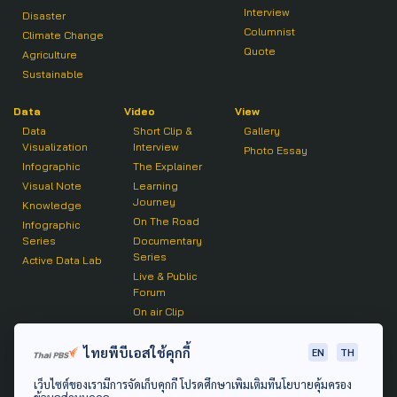
Interview
Disaster
Columnist
Climate Change
Quote
Agriculture
Sustainable
Data
Video
View
Data
Short Clip &
Gallery
Visualization
Interview
Photo Essay
Infographic
The Explainer
Visual Note
Learning
Journey
Knowledge
On The Road
Infographic
Series
Documentary
Series
Active Data Lab
Live & Public
Forum
On air Clip
Podcast
ไทยพีบีเอสใช้คุกกี้
EN
TH
The Active
เว็บไซต์ของเรามีการจัดเก็บคุกกี้ โปรดศึกษาเพิ่มเติมที่นโยบายคุ้มครอง
Active Talk