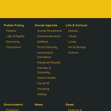
Public Policy
Social Agenda
Life & Culture
Politics
Social Movement
Global
Law & Rights
Decentralization
Urban
Economy
Welfare
Local
Corruption
Food Security
Art & Design
Learning &
Culture
Education
Marginal People
Gender &
Sexuality
Public Health
Covid-19
Housing
Safety
Environment
News
Read
Pollution
Feature &