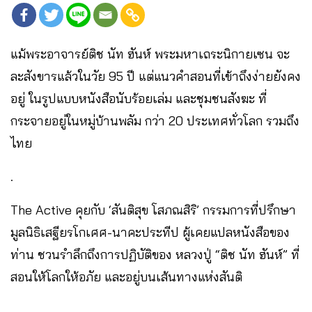
แม้พระอาจารย์ติช นัท ฮันห์ พระมหาเถระนิกายเซน จะ
ละสังขารแล้วในวัย 95 ปี แต่แนวคำสอนที่เข้าถึงง่ายยังคง
อยู่ ในรูปแบบหนังสือนับร้อยเล่ม และชุมชนสังฆะ ที่
กระจายอยู่ในหมู่บ้านพลัม กว่า 20 ประเทศทั่วโลก รวมถึง
ไทย
.
The Active คุยกับ ‘สันติสุข โสภณสิริ’ กรรมการที่ปรึกษา
มูลนิธิเสฐียรโกเศศ-นาคะประทีป ผู้เคยแปลหนังสือของ
ท่าน ชวนรำลึกถึงการปฏิบัติของ หลวงปู่ “ติช นัท ฮันห์” ที่
สอนให้โลกให้อภัย และอยู่บนเส้นทางแห่งสันติ