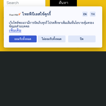
ไทยพีบีเอสใช้คุกกี้
EN
TH
ABOUT US & CONTACT US
เว็บไซต์ของเรามีการจัดเก็บคุกกี้ โปรดศึกษาเพิ่มเติมที่นโยบายคุ้มครอง
Address:
ข้อมูลส่วนบุคคล
เพิ่มเติม
ศูนย์สื่อสารวาระทางสังคมและนโยบายสาธารณะ องค์การกระจาย
เสียงและแพร่ภาพสาธารณะแห่งประเทศไทย (สำนักงานใหญ่) 145
ยอมรับทั้งหมด
ไม่ยอมรับทั้งหมด
ปิด
ถนนวิภาวดีรังสิต แขวงตลาดบางเขน เขตหลักสี่ กรุงเทพฯ 10210
email: TheActive@thaipbs.or.th
tel: 0-2790-2615