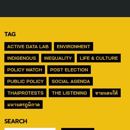
TAG
ACTIVE DATA LAB
ENVIRONMENT
INDIGENOUS
INEQUALITY
LIFE & CULTURE
POLICY WATCH
POST ELECTION
PUBLIC POLICY
SOCIAL AGENDA
THAIPROTESTS
THE LISTENING
ชายแดนใต้
มหานครภูมิภาค
SEARCH