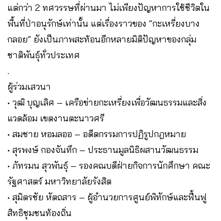
แต่กว่า 2 ทศวรรษที่ผ่านมา ไม่เพียงปัญหาการใช้ชีวิตใน
พื้นที่ป่าอนุรักษ์เท่านั้น แต่เรื่องราวของ “กะเหรี่ยงบาง
กลอย” ยังเป็นภาพสะท้อนอีกหลายมิติปัญหาของกลุ่ม
ชาติพันธุ์ทั่วประเทศ
.
ผู้ร่วมเสวนา
• วุฒิ บุญเลิศ – เครือข่ายกะเหรี่ยงเพื่อวัฒนธรรมและสิ่ง
แวดล้อม เขตงานตะนาวศรี
• สมชาย หอมลออ – อดีตกรรมการปฏิรูปกฎหมาย
• สุรพงษ์ กองจันทึก – ประธานมูลนิธิผสานวัฒนธรรม
• ภัทรมน สุวพันธุ์ – รองคณบดีฝ่ายกิจการนักศึกษา คณะ
รัฐศาสตร์ มหาวิทยาลัยรังสิต
• สุมิตรชัย หัตถสาร – ผู้อำนวยการศูนย์พิทักษ์และฟื้นฟู
สิทธิชุมชนท้องถิ่น