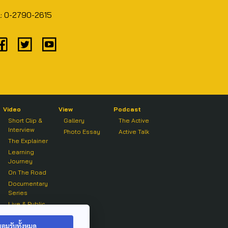
l: 0-2790-2615
Video
View
Podcast
Short Clip &
Gallery
The Active
Interview
Photo Essay
Active Talk
The Explainer
Learning
Journey
On The Road
Documentary
Series
Live & Public
Forum
On air Clip
ยอมรับทั้งหมด