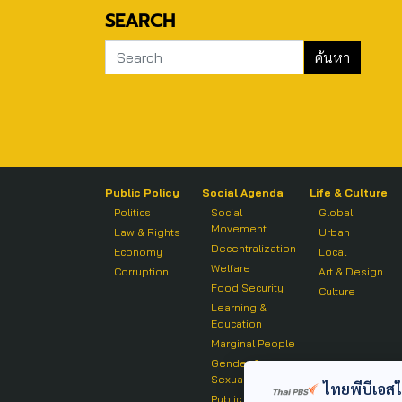
SEARCH
Public Policy
Social Agenda
Life & Culture
Politics
Social
Global
Movement
Law & Rights
Urban
Decentralization
Economy
Local
Welfare
Corruption
Art & Design
Food Security
Culture
Learning &
Education
Marginal People
Gender &
Sexuality
ไทยพีบีเอสใช้
Public Health