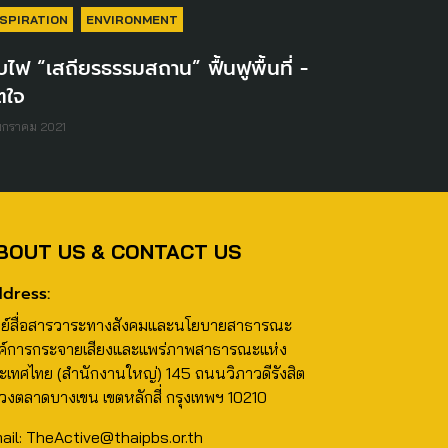
NSPIRATION
ENVIRONMENT
บไฟ “เสถียรธรรมสถาน” ฟื้นฟูพื้นที่ -
ตใจ
มกราคม 2021
BOUT US & CONTACT US
dress:
นย์สื่อสารวาระทางสังคมและนโยบายสาธารณะ
ค์การกระจายเสียงและแพร่ภาพสาธารณะแห่ง
ะเทศไทย (สำนักงานใหญ่) 145 ถนนวิภาวดีรังสิต
วงตลาดบางเขน เขตหลักสี่ กรุงเทพฯ 10210
ail: TheActive@thaipbs.or.th