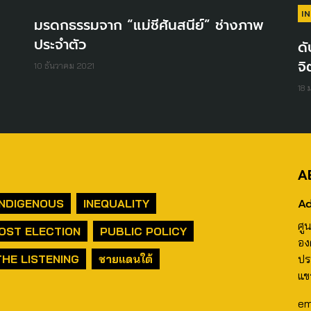
I
มรดกธรรมจาก “แม่ชีศันสนีย์” ช่างภาพ
ประจำตัว
ดั
จิ
10 ธันวาคม 2021
18 
A
Ad
INDIGENOUS
INEQUALITY
ศู
OST ELECTION
PUBLIC POLICY
อง
THE LISTENING
ชายแดนใต้
ปร
แข
em