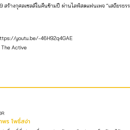
9 สร้างกุศลเซลล์ในคืนข้ามปี ผ่านไลฟ์สดแฟนเพจ “เสถียรธรร
https://youtu.be/-46H92q4GAE
 The Active
OR
พร โพธิ์สง่า