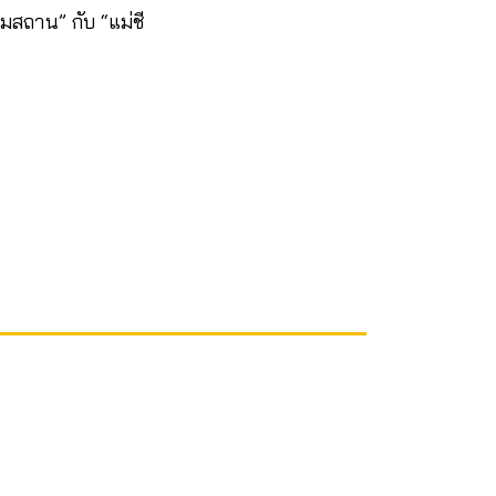
มสถาน” กับ “แม่ชี