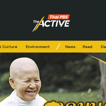
& Culture
Environment
News
Read
Da