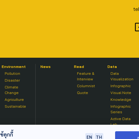
te
Environment
News
Read
Data
Pollution
Feature &
Data
Interview
Visualization
Disaster
Columnist
Infographic
Climate
Change
Quote
Visual Note
Agriculture
Knowledge
Sustainable
Infographic
Series
Active Data
Lab
คุกกี้
EN
TH