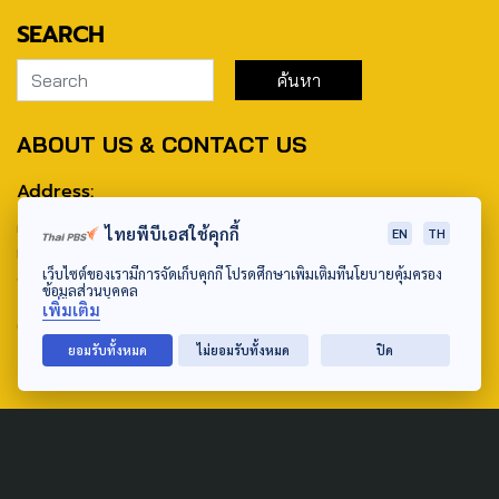
SEARCH
ABOUT US & CONTACT US
Address:
ศูนย์สื่อสารวาระทางสังคมและนโยบายสาธารณะ องค์การกระจาย
ไทยพีบีเอสใช้คุกกี้
EN
TH
เสียงและแพร่ภาพสาธารณะแห่งประเทศไทย (สำนักงานใหญ่) 145
เว็บไซต์ของเรามีการจัดเก็บคุกกี้ โปรดศึกษาเพิ่มเติมที่นโยบายคุ้มครอง
ถนนวิภาวดีรังสิต แขวงตลาดบางเขน เขตหลักสี่ กรุงเทพฯ 10210
ข้อมูลส่วนบุคคล
เพิ่มเติม
email: TheActive@thaipbs.or.th
ยอมรับทั้งหมด
ไม่ยอมรับทั้งหมด
ปิด
tel: 0-2790-2615