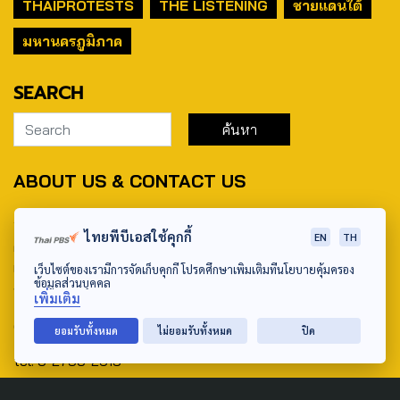
THAIPROTESTS
THE LISTENING
ชายแดนใต้
มหานครภูมิภาค
SEARCH
ABOUT US & CONTACT US
Address:
ไทยพีบีเอสใช้คุกกี้
EN
TH
ศูนย์สื่อสารวาระทางสังคมและนโยบายสาธารณะ องค์การกระจาย
เสียงและแพร่ภาพสาธารณะแห่งประเทศไทย (สำนักงานใหญ่) 145
เว็บไซต์ของเรามีการจัดเก็บคุกกี้ โปรดศึกษาเพิ่มเติมที่นโยบายคุ้มครอง
ข้อมูลส่วนบุคคล
ถนนวิภาวดีรังสิต แขวงตลาดบางเขน เขตหลักสี่ กรุงเทพฯ 10210
เพิ่มเติม
email: TheActive@thaipbs.or.th
ยอมรับทั้งหมด
ไม่ยอมรับทั้งหมด
ปิด
tel: 0-2790-2615