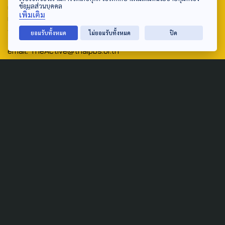
ข้อมูลส่วนบุคคล
ศูนย์สื่อสารวาระทางสังคมและนโยบายสาธารณะ องค์การกระจาย
เพิ่มเติม
เสียงและแพร่ภาพสาธารณะแห่งประเทศไทย (สำนักงานใหญ่) 145
ถนนวิภาวดีรังสิต แขวงตลาดบางเขน เขตหลักสี่ กรุงเทพฯ 10210
ยอมรับทั้งหมด
ไม่ยอมรับทั้งหมด
ปิด
email: TheActive@thaipbs.or.th
tel: 0-2790-2615
Public Policy
Social Agenda
Life & Culture
Politics
Social Movement
Global
Law & Rights
Decentralization
Urban
Economy
Welfare
Local
Corruption
Food Security
Art & Design
Learning &
Culture