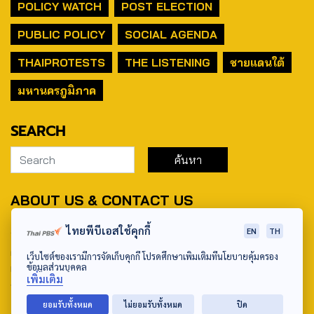
POLICY WATCH
POST ELECTION
PUBLIC POLICY
SOCIAL AGENDA
THAIPROTESTS
THE LISTENING
ชายแดนใต้
มหานครภูมิภาค
SEARCH
ABOUT US & CONTACT US
Address:
ไทยพีบีเอสใช้คุกกี้
EN
TH
ศูนย์สื่อสารวาระทางสังคมและนโยบายสาธารณะ องค์การกระจาย
เว็บไซต์ของเรามีการจัดเก็บคุกกี้ โปรดศึกษาเพิ่มเติมที่นโยบายคุ้มครอง
ข้อมูลส่วนบุคคล
เสียงและแพร่ภาพสาธารณะแห่งประเทศไทย (สำนักงานใหญ่) 145
เพิ่มเติม
ถนนวิภาวดีรังสิต แขวงตลาดบางเขน เขตหลักสี่ กรุงเทพฯ 10210
ยอมรับทั้งหมด
ไม่ยอมรับทั้งหมด
ปิด
email: TheActive@thaipbs.or.th