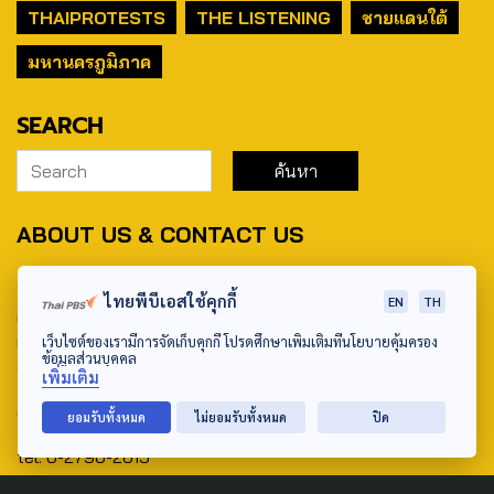
THAIPROTESTS
THE LISTENING
ชายแดนใต้
มหานครภูมิภาค
SEARCH
ABOUT US & CONTACT US
Address:
ไทยพีบีเอสใช้คุกกี้
EN
TH
ศูนย์สื่อสารวาระทางสังคมและนโยบายสาธารณะ องค์การกระจาย
เสียงและแพร่ภาพสาธารณะแห่งประเทศไทย (สำนักงานใหญ่) 145
เว็บไซต์ของเรามีการจัดเก็บคุกกี้ โปรดศึกษาเพิ่มเติมที่นโยบายคุ้มครอง
ข้อมูลส่วนบุคคล
ถนนวิภาวดีรังสิต แขวงตลาดบางเขน เขตหลักสี่ กรุงเทพฯ 10210
เพิ่มเติม
email: TheActive@thaipbs.or.th
ยอมรับทั้งหมด
ไม่ยอมรับทั้งหมด
ปิด
tel: 0-2790-2615