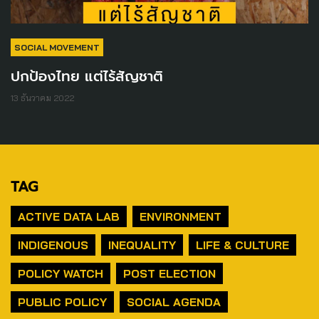
SOCIAL MOVEMENT
ปกป้องไทย แต่ไร้สัญชาติ
13 ธันวาคม 2022
TAG
ACTIVE DATA LAB
ENVIRONMENT
INDIGENOUS
INEQUALITY
LIFE & CULTURE
POLICY WATCH
POST ELECTION
PUBLIC POLICY
SOCIAL AGENDA