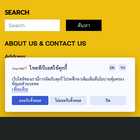
SEARCH
ABOUT US & CONTACT US
Address:
ศูนย์สื่อสารวาระทางสังคมและนโยบายสาธารณะ องค์การกระจาย
ไทยพีบีเอสใช้คุกกี้
EN
TH
เสียงและแพร่ภาพสาธารณะแห่งประเทศไทย (สำนักงานใหญ่) 145
เว็บไซต์ของเรามีการจัดเก็บคุกกี้ โปรดศึกษาเพิ่มเติมที่นโยบายคุ้มครอง
ถนนวิภาวดีรังสิต แขวงตลาดบางเขน เขตหลักสี่ กรุงเทพฯ 10210
ข้อมูลส่วนบุคคล
เพิ่มเติม
email: TheActive@thaipbs.or.th
ยอมรับทั้งหมด
ไม่ยอมรับทั้งหมด
ปิด
tel: 0-2790-2615