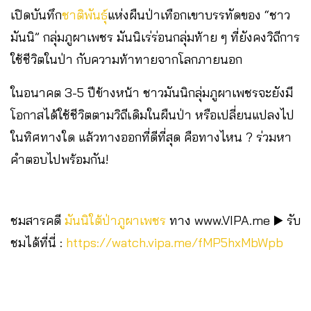
เปิดบันทึก
ชาติพันธุ์
แห่งผืนป่าเทือกเขาบรรทัดของ “ชาว
มันนิ” กลุ่มภูผาเพชร มันนิเร่ร่อนกลุ่มท้าย ๆ ที่ยังคงวิถีการ
ใช้ชีวิตในป่า กับความท้าทายจากโลกภายนอก
ในอนาคต 3-5 ปีข้างหน้า ชาวมันนิกลุ่มภูผาเพชรจะยังมี
โอกาสได้ใช้ชีวิตตามวิถีเดิมในผืนป่า หรือเปลี่ยนแปลงไป
ในทิศทางใด แล้วทางออกที่ดีที่สุด คือทางไหน ? ร่วมหา
คำตอบไปพร้อมกัน!
ชมสารคดี
มันนิใต้ป่าภูผาเพชร
ทาง www.VIPA.me ▶️ รับ
ชมได้ที่นี่ :
https://watch.vipa.me/fMP5hxMbWpb