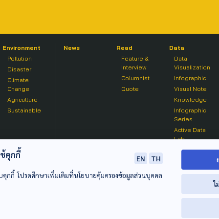
Environment
News
Read
Data
Pollution
Feature &
Data
Interview
Visualization
Disaster
Columnist
Infographic
Climate
Change
Quote
Visual Note
Agriculture
Knowledge
Sustainable
Infographic
Series
Active Data
Lab
คุกกี้
EN
TH
บคุกกี้ โปรดศึกษาเพิ่มเติมที่นโยบายคุ้มครองข้อมูลส่วนบุคคล
ไม