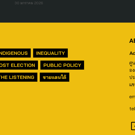
30 มกราคม 2026
A
Ad
INDIGENOUS
INEQUALITY
ศู
OST ELECTION
PUBLIC POLICY
อง
THE LISTENING
ชายแดนใต้
ปร
แข
em
te