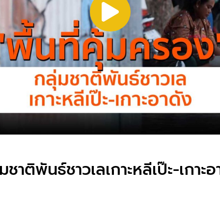
่มชาติพันธ์ชาวเลเกาะหลีเป๊ะ-เกาะอ