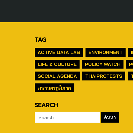
TAG
ACTIVE DATA LAB
ENVIRONMENT
LIFE & CULTURE
POLICY WATCH
P
SOCIAL AGENDA
THAIPROTESTS
มหานครภูมิภาค
SEARCH