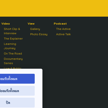
Video
View
Podcast
Short Clip &
Gallery
The Active
Interview
Photo Essay
Active Talk
The Explainer
Learning
Journey
On The Road
Documentary
Series
Live & Public
Forum
On air Clip
ยอมรับทั้งหมด
่ยอมรับทั้งหมด
ปิด