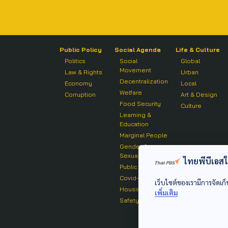
Public Policy
Social Agenda
Life & Culture
Politics
Social
Global
Movement
Law & Rights
Urban
Decentralization
Economy
Local
Welfare
Corruption
Art & Design
Food Security
Culture
Learning &
Education
Marginal People
Gender &
Sexuality
ไทยพีบีเอสใช้
Public Health
Covid-19
เว็บไซต์ของเรามีการจัดเก็
Housing
เพิ่มเติม
Safety