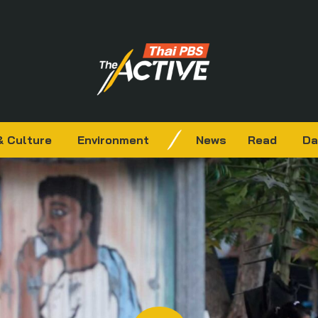
& Culture
Environment
News
Read
Da