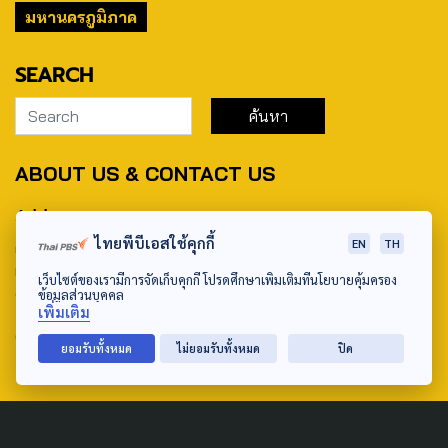
มหานครภูมิภาค
SEARCH
ABOUT US & CONTACT US
Address:
ไทยพีบีเอสใช้คุกกี้
EN
TH
ศูนย์สื่อสารวาระทางสังคมและนโยบายสาธารณะ องค์การกระจาย
เสียงและแพร่ภาพสาธารณะแห่งประเทศไทย (สำนักงานใหญ่) 145
เว็บไซต์ของเรามีการจัดเก็บคุกกี้ โปรดศึกษาเพิ่มเติมที่นโยบายคุ้มครอง
ถนนวิภาวดีรังสิต แขวงตลาดบางเขน เขตหลักสี่ กรุงเทพฯ 10210
ข้อมูลส่วนบุคคล
เพิ่มเติม
email: TheActive@thaipbs.or.th
ยอมรับทั้งหมด
ไม่ยอมรับทั้งหมด
ปิด
tel: 0-2790-2615