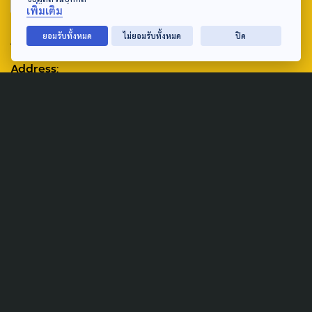
เพิ่มเติม
ABOUT US & CONTACT US
ยอมรับทั้งหมด
ไม่ยอมรับทั้งหมด
ปิด
Address:
ศูนย์สื่อสารวาระทางสังคมและนโยบายสาธารณะ องค์การกระจาย
เสียงและแพร่ภาพสาธารณะแห่งประเทศไทย (สำนักงานใหญ่) 145
ถนนวิภาวดีรังสิต แขวงตลาดบางเขน เขตหลักสี่ กรุงเทพฯ 10210
email: TheActive@thaipbs.or.th
tel: 0-2790-2615
Public Policy
Social Agenda
Life & Culture