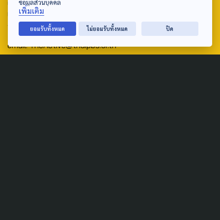
ศูนย์สื่อสารวาระทางสังคมและนโยบายสาธารณะ องค์การกระจาย
ข้อมูลส่วนบุคคล
เพิ่มเติม
เสียงและแพร่ภาพสาธารณะแห่งประเทศไทย (สำนักงานใหญ่) 145
ถนนวิภาวดีรังสิต แขวงตลาดบางเขน เขตหลักสี่ กรุงเทพฯ 10210
ยอมรับทั้งหมด
ไม่ยอมรับทั้งหมด
ปิด
email: TheActive@thaipbs.or.th
tel: 0-2790-2615
Public Policy
Social Agenda
Life & Culture
Politics
Social Movement
Global
Law & Rights
Decentralization
Urban
Economy
Welfare
Local
Corruption
Food Security
Art & Design
Learning &
Culture
Education