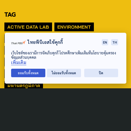
TAG
ACTIVE DATA LAB
ENVIRONMENT
INDIGENOUS
INEQUALITY
LIFE & CULTURE
ไทยพีบีเอสใช้คุกกี้
EN
TH
POLICY WATCH
POST ELECTION
เว็บไซต์ของเรามีการจัดเก็บคุกกี้ โปรดศึกษาเพิ่มเติมที่นโยบายคุ้มครอง
ข้อมูลส่วนบุคคล
PUBLIC POLICY
SOCIAL AGENDA
เพิ่มเติม
ยอมรับทั้งหมด
ไม่ยอมรับทั้งหมด
ปิด
THAIPROTESTS
THE LISTENING
ชายแดนใต้
มหานครภูมิภาค
SEARCH