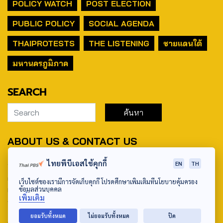
POLICY WATCH
POST ELECTION
PUBLIC POLICY
SOCIAL AGENDA
THAIPROTESTS
THE LISTENING
ชายแดนใต้
มหานครภูมิภาค
SEARCH
ABOUT US & CONTACT US
Address:
ไทยพีบีเอสใช้คุกกี้
EN
TH
ศูนย์สื่อสารวาระทางสังคมและนโยบายสาธารณะ องค์การกระจาย
เว็บไซต์ของเรามีการจัดเก็บคุกกี้ โปรดศึกษาเพิ่มเติมที่นโยบายคุ้มครอง
เสียงและแพร่ภาพสาธารณะแห่งประเทศไทย (สำนักงานใหญ่) 145
ข้อมูลส่วนบุคคล
เพิ่มเติม
ถนนวิภาวดีรังสิต แขวงตลาดบางเขน เขตหลักสี่ กรุงเทพฯ 10210
ยอมรับทั้งหมด
ไม่ยอมรับทั้งหมด
ปิด
email: TheActive@thaipbs.or.th