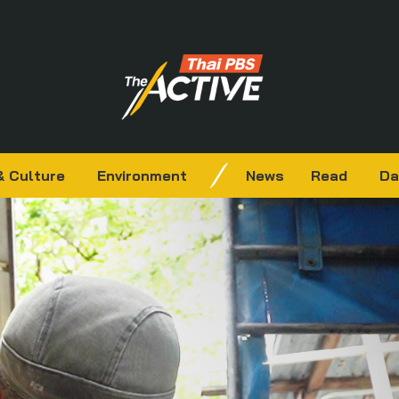
& Culture
Environment
News
Read
Da