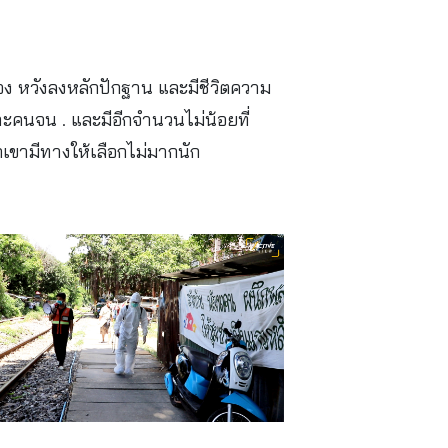
อง หวังลงหลักปักฐาน และมีชีวิตความ
ฉพาะคนจน . และมีอีกจำนวนไม่น้อยที่
วกเขามีทางให้เลือกไม่มากนัก