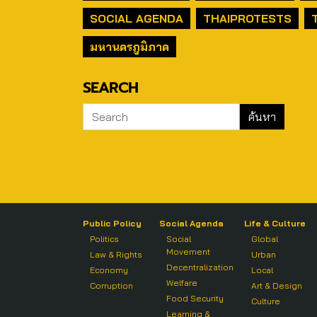
SOCIAL AGENDA
THAIPROTESTS
มหานครภูมิภาค
SEARCH
Public Policy
Social Agenda
Life & Culture
Politics
Social
Global
Movement
Law & Rights
Urban
Decentralization
Economy
Local
Welfare
Corruption
Art & Design
Food Security
Culture
Learning &