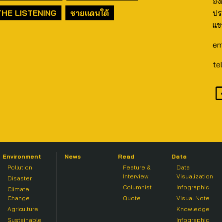
อง
THE LISTENING
ชายแดนใต้
ปร
แข
em
te
Environment
News
Read
Data
Pollution
Feature &
Data
Interview
Visualization
Disaster
Columnist
Infographic
Climate
Change
Quote
Visual Note
Agriculture
Knowledge
Sustainable
Infographic