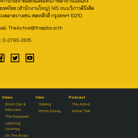
ค์การกระจายเสียงและแพร่ภาพสาธารณะแห่ง
ะเทศไทย (สำนักงานใหญ่) 145 ถนนวิภาวดีรังสิต
วงตลาดบางเขน เขตหลักสี่ กรุงเทพฯ 10210
ail: TheActive@thaipbs.or.th
l: 0-2790-2615
Video
View
Podcast
Short Clip &
Gallery
The Active
Interview
Photo Essay
Active Talk
The Explainer
Learning
Journey
On The Road