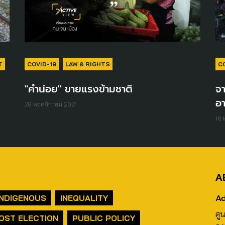
T
COVID-19
LAW & RIGHTS
C
"คำน่อย" ขายแรงข้ามชาติ
จา
อ
28 พฤศจิกายน 2021
16 
A
Ad
INDIGENOUS
INEQUALITY
ศู
OST ELECTION
PUBLIC POLICY