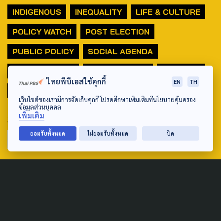
INDIGENOUS
INEQUALITY
LIFE & CULTURE
POLICY WATCH
POST ELECTION
PUBLIC POLICY
SOCIAL AGENDA
THAIPROTESTS
THE LISTENING
ชายแดนใต้
ไทยพีบีเอสใช้คุกกี้
EN
TH
มหานครภูมิภาค
เว็บไซต์ของเรามีการจัดเก็บคุกกี้ โปรดศึกษาเพิ่มเติมที่นโยบายคุ้มครอง
ข้อมูลส่วนบุคคล
เพิ่มเติม
SEARCH
ยอมรับทั้งหมด
ไม่ยอมรับทั้งหมด
ปิด
ABOUT US & CONTACT US
Address:
ศูนย์สื่อสารวาระทางสังคมและนโยบายสาธารณะ องค์การกระจาย
เสียงและแพร่ภาพสาธารณะแห่งประเทศไทย (สำนักงานใหญ่) 145