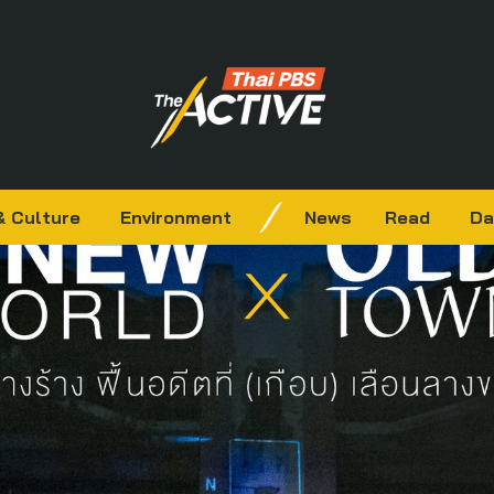
& Culture
Environment
News
Read
Da