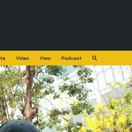
ta
Video
View
Podcast