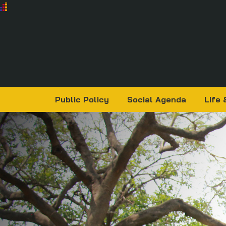
Public Policy
Social Agenda
Life 