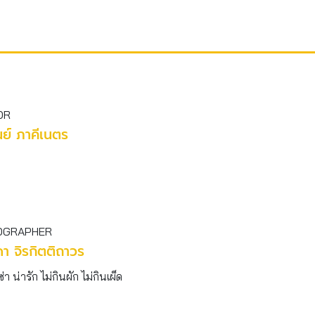
OR
ย์ ภาคีเนตร
OGRAPHER
า จิรกิตติถาวร
ซ่า น่ารัก ไม่กินผัก ไม่กินเผ็ด