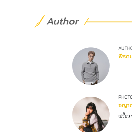
Author
AUTH
พีรดน
PHOT
ชญาด
เปรี้ยว 