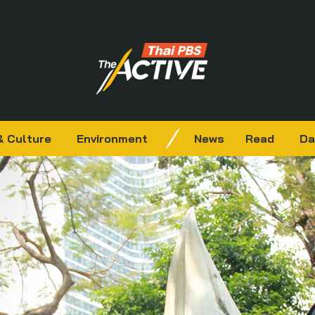
& Culture
Environment
News
Read
Da