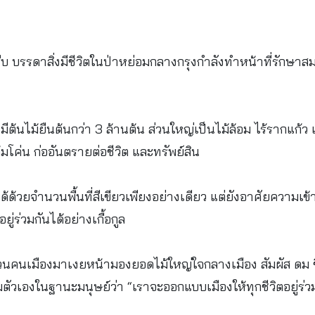
ีบ บรรดาสิ่งมีชีวิตในป่าหย่อมกลางกรุงกำลังทำหน้าที่รักษาสม
มีต้นไม้ยืนต้นกว่า 3 ล้านต้น ส่วนใหญ่เป็นไม้ล้อม ไร้รากแก้ว
มโค่น ก่ออันตรายต่อชีวิต และทรัพย์สิน
้วยจำนวนพื้นที่สีเขียวเพียงอย่างเดียว แต่ยังอาศัยความเข้าใจ
อยู่ร่วมกันได้อย่างเกื้อกูล
วนคนเมืองมาเงยหน้ามองยอดไม้ใหญ่ใจกลางเมือง สัมผัส ดม ชิม
วเองในฐานะมนุษย์ว่า “เราจะออกแบบเมืองให้ทุกชีวิตอยู่ร่วม