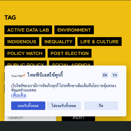
TAG
ACTIVE DATA LAB
ENVIRONMENT
INDIGENOUS
INEQUALITY
LIFE & CULTURE
POLICY WATCH
POST ELECTION
PUBLIC POLICY
SOCIAL AGENDA
ไทยพีบีเอสใช้คุกกี้
EN
TH
THAIPROTESTS
THE LISTENING
ชายแดนใต้
เว็บไซต์ของเรามีการจัดเก็บคุกกี้ โปรดศึกษาเพิ่มเติมที่นโยบายคุ้มครอง
มหานครภูมิภาค
ข้อมูลส่วนบุคคล
เพิ่มเติม
SEARCH
ยอมรับทั้งหมด
ไม่ยอมรับทั้งหมด
ปิด