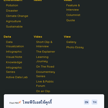
Pollution
Feature &
Interview
Disaster
Columnist
Climate Change
Quote
Agriculture
Sustainable
Data
Video
View
Data
Short Clip &
Gallery
Visualization
Interview
Photo Essay
Infographic
The Explainer
Visual Note
Learning
Journey
Knowledge
On The Road
Infographic
Series
Documentary
Series
Active Data Lab
Live & Public
Forum
On air Clip
Podcast
ไทยพีบีเอสใช้คุกกี้
EN
TH
The Active