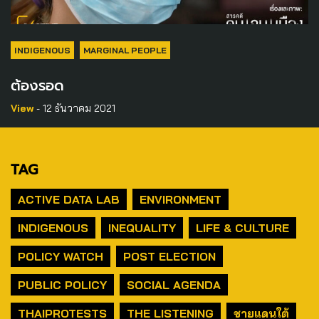
INDIGENOUS
MARGINAL PEOPLE
ต้องรอด
View
- 12 ธันวาคม 2021
TAG
ACTIVE DATA LAB
ENVIRONMENT
INDIGENOUS
INEQUALITY
LIFE & CULTURE
POLICY WATCH
POST ELECTION
PUBLIC POLICY
SOCIAL AGENDA
THAIPROTESTS
THE LISTENING
ชายแดนใต้