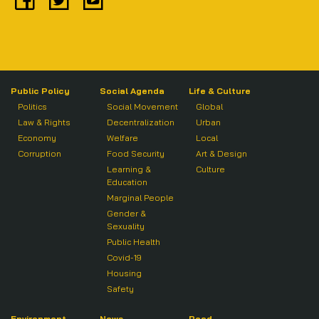
Public Policy
Social Agenda
Life & Culture
Politics
Social Movement
Global
Law & Rights
Decentralization
Urban
Economy
Welfare
Local
Corruption
Food Security
Art & Design
Learning &
Culture
Education
Marginal People
Gender &
Sexuality
Public Health
Covid-19
Housing
Safety
Environment
News
Read