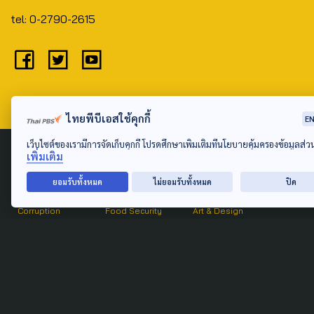
tel: 0-2790-2615
ไทยพีบีเอสใช้คุกกี้
E
เว็บไซต์ของเรามีการจัดเก็บคุกกี้ โปรดศึกษาเพิ่มเติมที่นโยบายคุ้มครองข้อมูลส่
Public Policy
Social Agenda
Life & Culture
เพิ่มเติม
Politics
Social Movement
Global
Law & Rights
Decentralization
Urban
ยอมรับทั้งหมด
ไม่ยอมรับทั้งหมด
ปิด
Economy
Welfare
Local
Corruption
Food Security
Art & Design
Learning &
Culture
Education
Marginal People
Gender &
Sexuality
Public Health
Covid-19