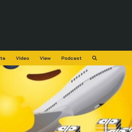
ta
Video
View
Podcast