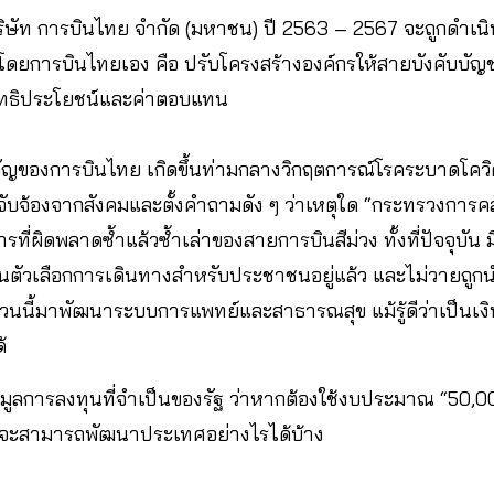
ริษัท การบินไทย จำกัด (มหาชน) ปี 2563 – 2567 จะถูกดำเน
อโดยการบินไทยเอง คือ ปรับโครงสร้างองค์กรให้สายบังคับบั
ิทธิประโยชน์และค่าตอบแทน
ำคัญของการบินไทย เกิดขึ้นท่ามกลางวิกฤตการณ์โรคระบาดโควิ
ับจ้องจากสังคมและตั้งคำถามดัง ๆ ว่าเหตุใด “กระทรวงการคล
รที่ผิดพลาดซ้ำแล้วซ้ำเล่าของสายการบินสีม่วง ทั้งที่ปัจจุบัน 
เป็นตัวเลือกการเดินทางสำหรับประชาชนอยู่แล้ว และไม่วายถู
นนี้มาพัฒนาระบบการแพทย์และสาธารณสุข แม้รู้ดีว่าเป็นเงิน
้
มูลการลงทุนที่จำเป็นของรัฐ ว่าหากต้องใช้งบประมาณ “50,00
ราจะสามารถพัฒนาประเทศอย่างไรได้บ้าง