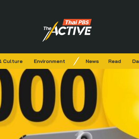
& Culture
Environment
News
Read
Da