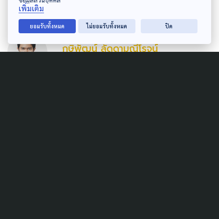
ศิลป์ พยายามทำความเข้าใจปรากฏการณ์รอบตัว
เพิ่มเติม
ยอมรับทั้งหมด
ไม่ยอมรับทั้งหมด
ปิด
GRAPHIC DESIGNER
กษิพัฒน์ ลัดดามณีโรจน์
ผู้รู้ | ผู้ตื่น | ผู้แก้งาน ...กราบบบส์
Related Data
SOCIAL AGENDA
เงิน "50,000 ล้านบาท" ทำอะไร
ได้บ้าง ?