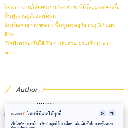
โครงการภายใต้แผนงาน/โครงการ ที่มีวัตถุประสงค์เพื่อ
ฟื้นฟูเศรษฐกิจและสังคม
จังหวัด-ราชการ ของบฯ ฟื้นฟูเศรษฐกิจ ทะลุ 3.7 แสน
ล้าน
เปิดฟังความเห็นใช้เงิน 4 แสนล้าน ผ่านเว็บ thaime-
area
Author
AUTHOR
อรุชิตา อุตมะโภคิน
ไทยพีบีเอสใช้คุกกี้
EN
TH
ตามหาความเสมอภาคผ่านงานทั้งศาสตร์และ
เว็บไซต์ของเรามีการจัดเก็บคุกกี้ โปรดศึกษาเพิ่มเติมที่นโยบายคุ้มครอง
ข้อมูลส่วนบุคคล