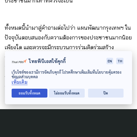
ประชาชนมากเท่าที่ควรจะเป็น
ทั้งหมดนี้นำมาสู่คำถามต่อไปว่า แผนพัฒนากรุงเทพฯ ใน
ปัจจุบันตอบสนองกับความต้องการของประชาชนมากน้อย
เพียงใด และควรจะมีกระบวนการร่วมคิดร่วมสร้าง
กรุงเทพฯ รูปแบบใหม่ ๆ โดยประชาชนในฐานะที่เป็น
ไทยพีบีเอสใช้คุกกี้
EN
TH
พลเมืองของกรุงเทพฯ หรือไม่ เพื่อไม่ให้แผนพัฒนา
เว็บไซต์ของเรามีการจัดเก็บคุกกี้ โปรดศึกษาเพิ่มเติมที่นโยบายคุ้มครอง
กรุงเทพเป็นเพียง
“คู่มือ”
กำกับการปฏิบัติงานของ
ข้อมูลส่วนบุคคล
เพิ่มเติม
ข้าราชการเท่านั้นดังที่เป็นมา
ยอมรับทั้งหมด
ไม่ยอมรับทั้งหมด
ปิด
ซีรีส์ชุด แผนพัฒนา กทม. มีไว้ทำไม