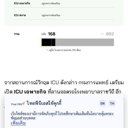
จากสถานการณ์วิกฤต ICU ดังกล่าว กรมการแพทย์ เตรียม
เปิด
ICU เฉพาะกิจ
ที่ลานจอดรถโรงพยาบาลราชวิถี อีก
10 เตียง ให้แล้วเสร็จในวันที่ 9-10 พ.ค. นี้ และจะตั้งเป้าให้
ไทยพีบีเอสใช้คุกกี้
EN
TH
ได้ 30 เตียงในลำดับถัดไปตามสถานการณ์ ทั้งยัง เตรียม
เว็บไซต์ของเรามีการจัดเก็บคุกกี้ โปรดศึกษาเพิ่มเติมที่นโยบายคุ้มครอง
ข้อมูลส่วนบุคคล
พื้นที่ของโรงพยาบาลนพรัตน์ที่จัดตั้ง ICU เฉพาะกิจอีก 20
เพิ่มเติม