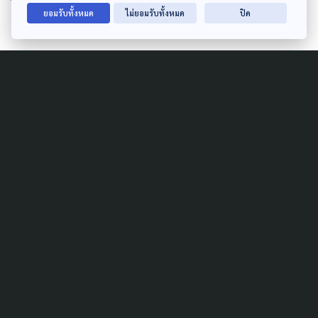
ถึง 30 เตียง ที่อยู่ระหว่างประเมินความพร้อมอีกด้วย
ยอมรับทั้งหมด
ไม่ยอมรับทั้งหมด
ปิด
อ้างอิง
ศูนย์บริหารสถานการณ์การแพร่ระบาดของโรคติดเชื้อ
ไวรัสโคโรนา 2019 (ศบค.)
กระทรวงสาธารณสุข
ข้อมูลโรงพยาบาลสังกัดกรุงเทพมหานคร
แบ่ง 7 โซนกลุ่ม รพ.ทั้งรัฐ-เอกชนดูแลผู้ป่วยโควิด พร้อม
เปิดศูนย์แรกรับส่งต่อคนไข้