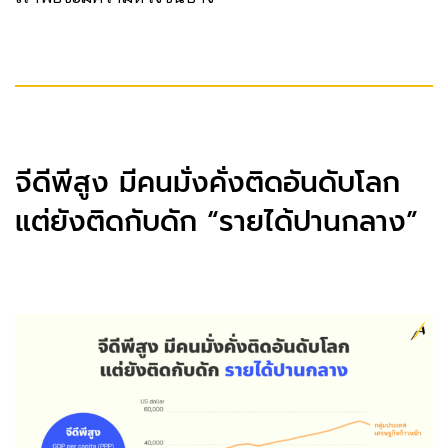
จีดีพีสูง มีคนมั่งคั่งติดอันดับโลก
แต่ยังติดกับดัก “รายได้ปานกลาง”