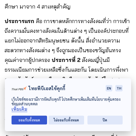
ศึกษา มาจาก 4 สาเหตุสำคัญ
ประการแรก
คือ การขาดหลักการทางสังคมที่ว่า การเข้า
ถึงความมั่นคงทางสังคมในด้านต่าง ๆ เป็นองค์ประกอบที่
แยกไม่ออกจากสิทธิมนุษยชน ดังนั้น สิ่งอำนวยความ
สะดวกทางสังคมต่าง ๆ จึงถูกมองเป็นของขวัญอันทรง
คุณค่าจากผู้ปกครอง
ประการที่ 2
สังคมญี่ปุ่นมี
ธรรมเนียมการช่วยเหลือซึ่งกันและกัน โดยเน้นการพึ่งพา
ความสัมพันธ์ทางเครือญาติหรือความสัมพันธ์ในชุมชน
ไทยพีบีเอสใช้คุกกี้
อย่างแพร่หลาย
ประการที่ 3
ภาคเอกชน โดยเฉพาะ
EN
TH
อย่างยิ่งในบรรษัทขนาดใหญ่ จัดโครงการสวัสดิการต่าง ๆ
เว็บไซต์ของเรามีการจัดเก็บคุกกี้ โปรดศึกษาเพิ่มเติมที่นโยบายคุ้มครอง
ข้อมูลส่วนบุคคล
อย่างใจกว้าง จนตอบสนองความต้องการต่าง ๆ ของ
เพิ่มเติม
ลูกจ้างได้หมด และ
ประการสุดท้าย
อุดมการณ์ที่โน้ม
ยอมรับทั้งหมด
ไม่ยอมรับทั้งหมด
ปิด
เอียงไปทางเสรีนิยม (เช่น ของขบวนการแรงงาน) ซึ่ง