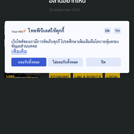
อีสานอยากเห็น
29 พฤษภาคม 2023
LOCAL
ไทยพีบีเอสใช้คุกกี้
EN
TH
Post Election ภาพอนาคตหลัง
เว็บไซต์ของเรามีการจัดเก็บคุกกี้ โปรดศึกษาเพิ่มเติมที่นโยบายคุ้มครอง
ข้อมูลส่วนบุคคล
เลือกตั้ง เวทีภาคตะวันออก
เพิ่มเติม
21 มีนาคม 2023
ยอมรับทั้งหมด
ไม่ยอมรับทั้งหมด
ปิด
ECONOMY
LAW & RIGHTS
LOCAL
POLLUTION
SOCIAL MOVEMENT
ครึ่งศตวรรษ 'โปแตช' ทรัพย์ใน
ดิน สินในน้ำ ที่ 'อีสาน' ต้องแลก
?
5 สิงหาคม 2026