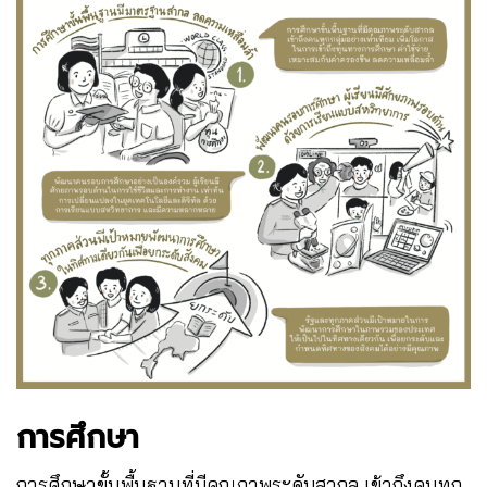
การศึกษา
การศึกษาขั้นพื้นฐานที่มีคุณภาพระดับสากล เข้าถึงคนทุก