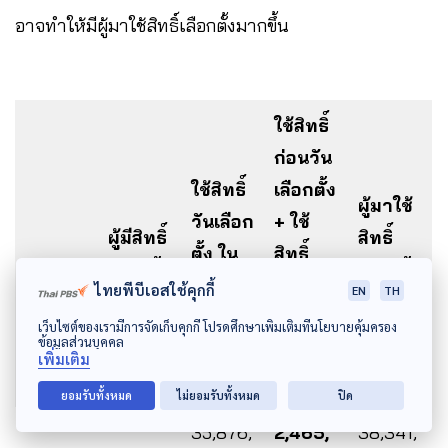
อาจทำให้มีผู้มาใช้สิทธิ์เลือกตั้งมากขึ้น
ใช้สิทธิ์
ก่อนวัน
ใช้สิทธิ์
เลือกตั้ง
ผู้มาใช้
วันเลือก
+ ใช้
ผู้มีสิทธิ์
สิทธิ์
ตั้ง ใน
สิทธิ์
เลือกตั้ง
เลือกตั้ง
เขต
นอก
ไทยพีบีเอสใช้คุกกี้
EN
TH
รวม
เลือกตั้ง
ราช
เว็บไซต์ของเรามีการจัดเก็บคุกกี้ โปรดศึกษาเพิ่มเติมที่นโยบายคุ้มครอง
ข้อมูลส่วนบุคคล
อาณาจั
เพิ่มเติม
กร
ยอมรับทั้งหมด
ไม่ยอมรับทั้งหมด
ปิด
35,876,
2,465,
38,341,