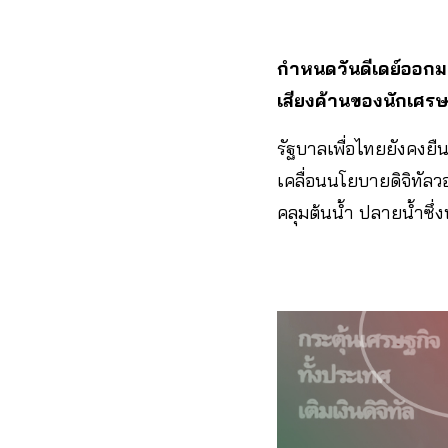
กำหนดวันดีเดย์ออกมา
เสียงค้านของนักเศรษฐศ
รัฐบาลเพื่อไทยยังคงยื
เคลื่อนนโยบายดิจิทัล
คลุมต้นน้ำ ปลายน้ำซึ่ง