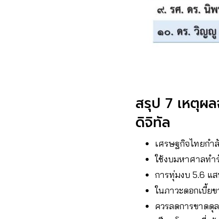
สรุป 7 เหตุผ
ดิจิทัล
เศรษฐกิจไทยกำลัง
ใช้งบมหาศาลทำรั
การทุ่มงบ 5.6 แส
ในภาวะดอกเบี้ยข
ควรลดการขาดดุล 