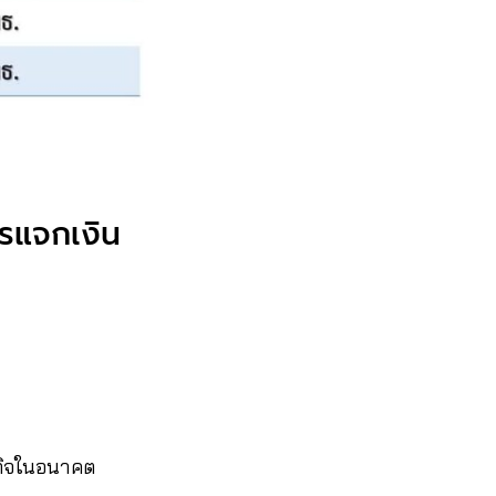
วรแจกเงิน
ฐกิจในอนาคต