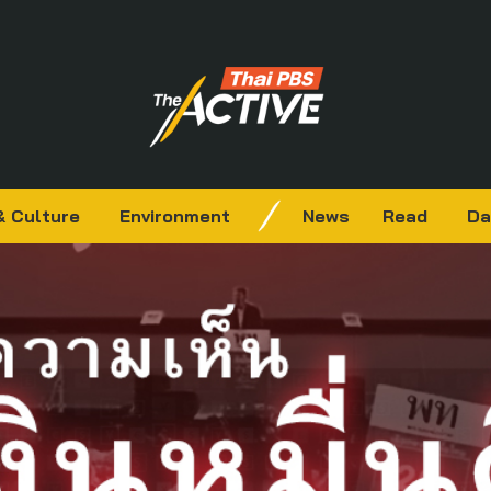
& Culture
Environment
News
Read
Da