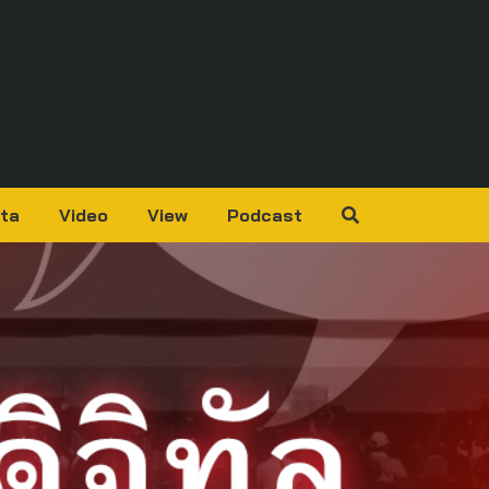
ta
Video
View
Podcast