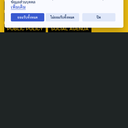
ข้อมูลส่วนบุคคล
INDIGENOUS
INEQUALITY
LIFE & CULTURE
เพิ่มเติม
POLICY WATCH
POST ELECTION
ยอมรับทั้งหมด
ไม่ยอมรับทั้งหมด
ปิด
PUBLIC POLICY
SOCIAL AGENDA
THAIPROTESTS
THE LISTENING
ชายแดนใต้
มหานครภูมิภาค
SEARCH
ABOUT US & CONTACT US
Address:
ศูนย์สื่อสารวาระทางสังคมและนโยบายสาธารณะ องค์การกระจาย
เสียงและแพร่ภาพสาธารณะแห่งประเทศไทย (สำนักงานใหญ่) 145