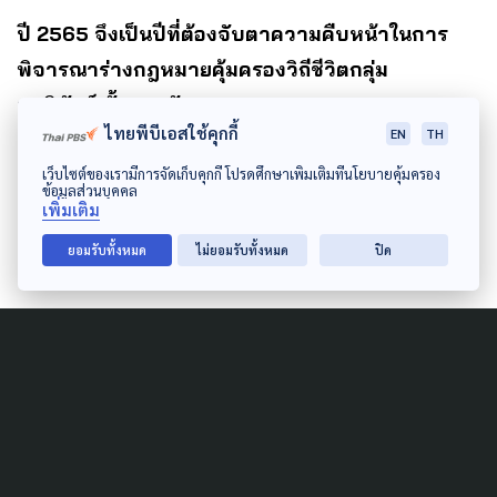
ปี 2565 จึงเป็นปีที่ต้องจับตาความคืบหน้าในการ
พิจารณาร่างกฎหมายคุ้มครองวิถีชีวิตกลุ่ม
ชาติพันธุ์ ทั้ง 5 ฉบับ
ไทยพีบีเอสใช้คุกกี้
EN
TH
เว็บไซต์ของเรามีการจัดเก็บคุกกี้ โปรดศึกษาเพิ่มเติมที่นโยบายคุ้มครอง
10 ธันวาคม
“รัฐธรรมนูญ” กับการมีอยู่ของกลุ่ม
ข้อมูลส่วนบุคคล
เพิ่มเติม
ชาติพันธุ
ยอมรับทั้งหมด
ไม่ยอมรับทั้งหมด
ปิด
Author
AUTHOR
ทัศนีย์ ประกอบบุญ
นักข่าวสายลุย เกาะติดประเด็นแล้วไม่มีปล่อย รัก