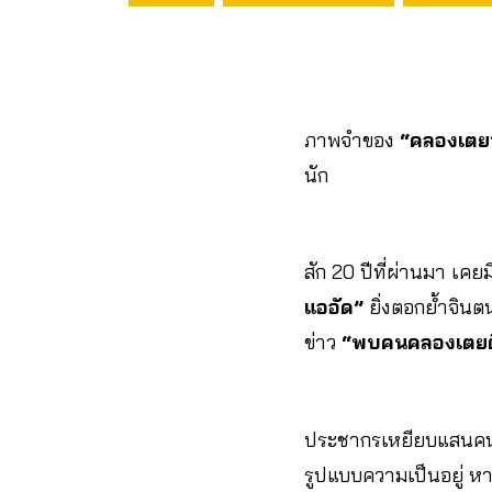
ภาพจำของ
“คลองเตย
นัก
สัก 20 ปีที่ผ่านมา เคยม
แออัด”
ยิ่งตอกย้ำจิน
ข่าว
“พบคนคลองเตยติ
ประชากรเหยียบแสนคน บ
รูปแบบความเป็นอยู่ ห