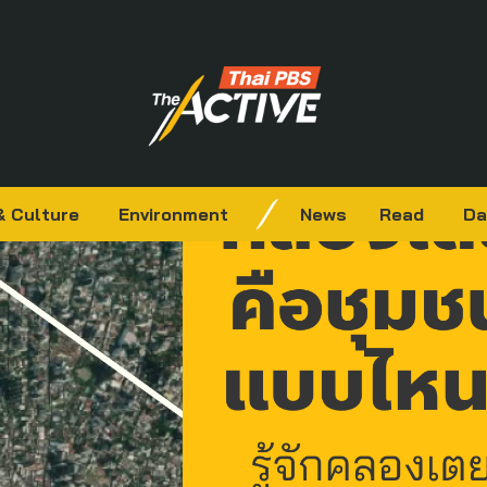
& Culture
Environment
News
Read
Da