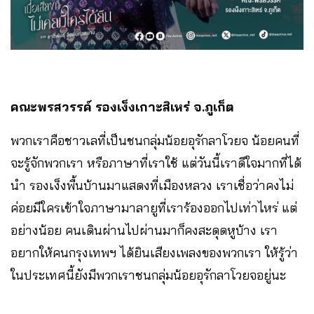
คณะพรสวรรค์ รองเง็งเกาะสิเหร่ จ.ภูเก็ต
พวกเราคือชาวเลที่เป็นชนกลุ่มน้อยอุรักลาโวยจ น้อยคนที่
จะรู้จักพวกเรา หรือภาษาที่เราใช้ แต่วันนี้เราดีใจมากที่ได้
นำ รองเง็งพื้นบ้านมาแสดงที่เมืองหลวง เราเชื่อว่าคงไม่
ค่อยมีใครเข้าใจภาษามาลายูที่เราร้องออกไปเท่าไหร่ แต่
อย่างน้อย คนเดินผ่านไปผ่านมาก็คงสะดุดหูบ้าง เรา
อยากให้คนกรุงเทพฯ ได้ยินเสียงเพลงของพวกเรา ให้รู้ว่า
ในประเทศนี้ยังมีพวกเราชนกลุ่มน้อยอุรักลาโวยจอยู่นะ