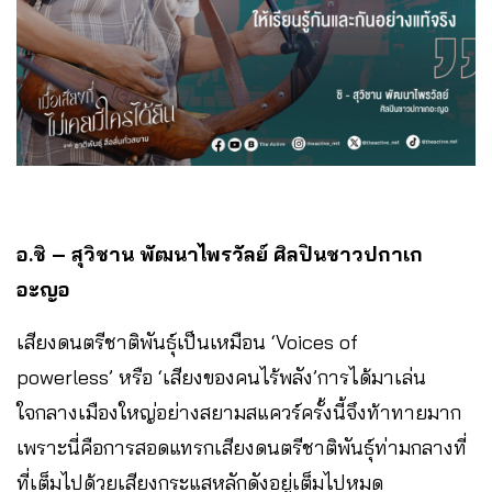
อ.ชิ – สุวิชาน พัฒนาไพรวัลย์ ศิลปินชาวปกาเก
อะญอ
เสียงดนตรีชาติพันธุ์เป็นเหมือน ‘Voices of
powerless’ หรือ ‘เสียงของคนไร้พลัง’การได้มาเล่น
ใจกลางเมืองใหญ่อย่างสยามสแควร์ครั้งนี้จึงท้าทายมาก
เพราะนี่คือการสอดแทรกเสียงดนตรีชาติพันธุ์ท่ามกลางที่
ที่เต็มไปด้วยเสียงกระแสหลักดังอยู่เต็มไปหมด