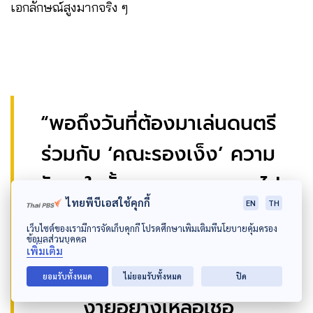
เอกลักษณ์สูงมากจริง ๆ
“พอถึงวันที่ต้องมาเล่นดนตรี
ร่วมกับ ‘คณะรองเง็ง’ ความ
กังวลใจทั้งหมดของเราหายไป
ไทยพีบีเอสใช้คุกกี้
EN
TH
เลย พวกพี่เขาน่ารักมาก และ
เว็บไซต์ของเรามีการจัดเก็บคุกกี้ โปรดศึกษาเพิ่มเติมที่นโยบายคุ้มครอง
ดนตรีป็อปร็อกของเรามันก็ผสม
ข้อมูลส่วนบุคคล
เพิ่มเติม
ผสานเข้ากันได้กับดนตรีไทยได้
ยอมรับทั้งหมด
ไม่ยอมรับทั้งหมด
ปิด
ง่ายอย่างเหลือเชื่อ