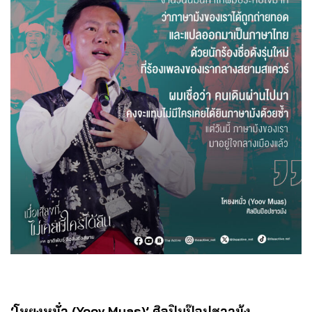
‘
โหยงหมั่ว (
Yoov Muas)’
ศิลปินป๊อปชาวม้ง