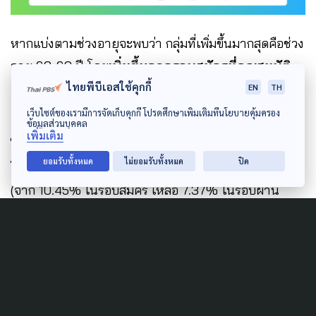
หากแบ่งตามช่วงอายุจะพบว่า กลุ่มที่เพิ่มขึ้นมากสุดคือช่วง
อายุ 60-69 ปี โดย
เพิ่มขึ้นจากรอบสมัครที่คุณสมบัติ
ไทยพีบีเอสใช้คุกกี้
ผ่านถึง 3.38%
(จาก 42.29% ในรอบสมัคร เป็น
EN
TH
45.67% ในรอบผ่านจังหวัดไปต่อประเทศ)
เว็บไซต์ของเรามีการจัดเก็บคุกกี้ โปรดศึกษาเพิ่มเติมที่นโยบายคุ้มครอง
ข้อมูลส่วนบุคคล
เพิ่มเติม
ในขณะที่ช่วงอายุ 70-79 ปี กลับมีสัดส่วนที่ลดลงมากที่สุด
ยอมรับทั้งหมด
ไม่ยอมรับทั้งหมด
ปิด
โดย
ลดลงจากรอบสมัครที่คุณสมบัติผ่านถึง 3.08%
(จาก 10.45% ในรอบสมัคร เหลือ 7.37% ในรอบผ่าน
จังหวัดไปต่อประเทศ)
ในขณะที่กลุ่มช่วงอายุที่เหลืออื่น ๆ มีสัดส่วนการ
เปลี่ยนแปลงไม่ถึง 1% โดยกลุ่มที่มีสัดส่วนลดลงในรอบ
ผ่านอำเภอไปต่อจังหวัด ก็มีสัดส่วนลดลงในรอบผ่าน
จังหวัดไปต่อประเทศด้วย ได้แก่ ช่วงอายุ 50-59 ปี (ลดลง