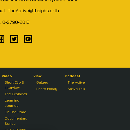
ail: TheActive@thaipbs.or.th
l: 0-2790-2615
Video
View
Podcast
Short Clip &
Gallery
The Active
Interview
Photo Essay
Active Talk
The Explainer
Learning
Journey
On The Road
Documentary
Series
Live & Public