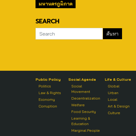
มหานครภูมิภาค
SEARCH
Public Policy
Social Agenda
Life & Culture
Politics
Social
Global
Movement
Law & Rights
Urban
Decentralization
Economy
Local
Welfare
Corruption
Art & Design
Food Security
Culture
Learning &
Education
Marginal People