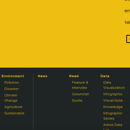
em
te
Environment
News
Read
Data
Pollution
Feature &
Data
Interview
Visualization
Disaster
Columnist
Infographic
Climate
Change
Quote
Visual Note
Agriculture
Knowledge
Sustainable
Infographic
Series
Active Data
Lab