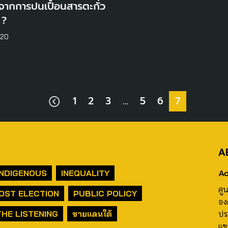
ี้จากการปนเปื้อนสารตะกั่ว
 ?
020
1
2
3
…
5
6
7
A
Ad
INDIGENOUS
INEQUALITY
ศู
OST ELECTION
PUBLIC POLICY
อง
THE LISTENING
ชายแดนใต้
ปร
แข