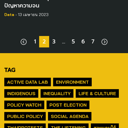
ปัญหาความจน
Data
- 13 เมษายน 2023
1
2
3
…
5
6
7
TAG
ACTIVE DATA LAB
ENVIRONMENT
INDIGENOUS
INEQUALITY
LIFE & CULTURE
POLICY WATCH
POST ELECTION
PUBLIC POLICY
SOCIAL AGENDA
THAIPROTESTS
THE LISTENING
ชายแดนใต้