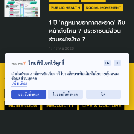
PUBLIC HEALTH
SOCIAL MOVEMENT
1 ปี 'กฎหมายอากาศสะอาด' คืบ
หน้าถึงไหน ? ประชาชนมีส่วน
ร่วมอะไรบ้าง ?
1 มกราคม 2025
ไทยพีบีเอสใช้คุกกี้
EN
TH
เว็บไซต์ของเรามีการจัดเก็บคุกกี้ โปรดศึกษาเพิ่มเติมที่นโยบายคุ้มครอง
ข้อมูลส่วนบุคคล
TAG
เพิ่มเติม
ACTIVE DATA LAB
ENVIRONMENT
ยอมรับทั้งหมด
ไม่ยอมรับทั้งหมด
ปิด
INDIGENOUS
INEQUALITY
LIFE & CULTURE
POLICY WATCH
POST ELECTION
PUBLIC POLICY
SOCIAL AGENDA