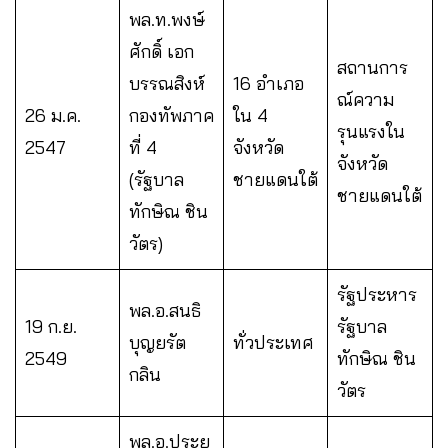
พล.ท.พงษ์
ศักดิ์ เอก
สถานการ
บรรณสิงห์
16 อำเภอ
ณ์ความ
26 ม.ค.
กองทัพภาค
ใน 4
รุนแรงใน
2547
ที่ 4
จังหวัด
จังหวัด
(รัฐบาล
ชายแดนใต้
ชายแดนใต้
ทักษิณ ชิน
วัตร)
รัฐประหาร
พล.อ.สนธิ
19 ก.ย.
รัฐบาล
บุญยรัต
ทั่วประเทศ
2549
ทักษิณ ชิน
กลิน
วัตร
พล.อ.ประยุ