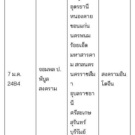
อุดรธานี
หนองคาย
ขอนแก่น
นครพนม
ร้อยเอ็ด
มหาสารคา
ม สกลนคร
จอมพล ป.
7 ม.ค.
นครราชสีม
สงครามอิน
พิบูล
2484
า
โดจีน
สงคราม
อุบลราชธา
นี
ศรีสะเกษ
สุรินทร์
บุรีรัมย์