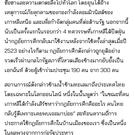
ฮือฮาและความตกตะลึงไปทั่วโลก โดยยุนได้อ้าง
เหตุการณ์ภัยคุกคามของกองกำลังคอมมิวนิสต์ของ
เกาหลีเหนือ และเพื่อกำจัดกลุ่มคนที่ต่อต้านรัฐ นอกจากนี้
นับเป็นครั้งแรกในรอบกว่า 4 ทศวรรษที่เกาหลีใต้ปัดฝุ่น
นำกฎอัยการศึกกลับมาใช้งานหลังจากใช้ครั้งล่าสุดเมื่อปี
2523 อย่างไรก็ตาม กฎอัยการศึกดังกล่าวถูกยุติอย่าง
รวดเร็วผ่านกลไกรัฐสภาที่โหวตเสียงข้างมากยับยั้งเป็น
เอกฉันท์ ด้วยผู้เข้าร่วมประชุม 190 คน จาก 300 คน
สถานการณ์ดังกล่าวข้ามน้ำข้ามทะเลมาถึงประเทศไทย
โดยเฉพาะในโลกออนไลน์ หนึ่งในนั้นพูดว่า “ในขณะที่คน
เกาหลีใต้กำลังเสิร์ชหาว่ากฎอัยการศึกคืออะไร คนไทย
กลับรู้ดีเพราะเคยพบเจอมาบ่อย” สะท้อนความถี่การ
ประกาศใช้กฎอัยการศึกในบ้านเมืองของเรา ซึ่งเป็นหนึ่ง
ในผลพวงจากการก่อรัฐประหาร