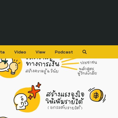
ta
Video
View
Podcast