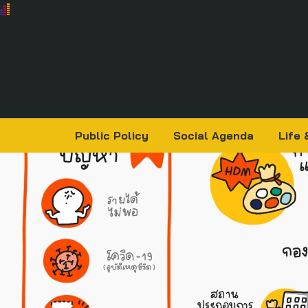
Public Policy
Social Agenda
Life 