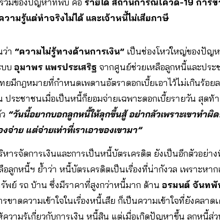
ดร่วมของปัญหาที่พบ คือ
รายได้ สถานการณ์โควิด-19 การขา
วามรู้แต่ทำจริงไม่ได้ และเจ้าหนี้ไม่เสียภาษี
นว่า
“ความไม่รู้ทางด้านการเงิน”
เป็นช่องโหว่ใหญ่ของปัญหา
ระบบ
อุมาพร แพรประเสริฐ
จากศูนย์ช่วยเหลือลูกหนี้และประช
ไทยมีกฎหมายที่กำหนดเพดานอัตราดอกเบี้ยเอาไว้ไม่เกินร้อยล
ั้น ประชาชนเมื่อเป็นหนี้ก็ยอมจ่ายเฉพาะดอกเบี้ยรายวัน สุดท้า
ลัว
“วันนี้อยากบอกลูกหนี้ให้ลุกขึ้นสู้ อย่ากลัวเพราะเขาทำผ
วต้องจ่าย แต่จ่ายเท่าที่เราเอาของเขามา”
ริหารจัดการเงินและการเป็นหนี้บัตรเครดิต ยังเป็นอีกตัวอย่างที
ลูกหนี้ฯ ย้ำว่า หนี้บัตรเครดิตเป็นเรื่องที่น่ากังวล เพราะหากเ
พย์ รถ บ้าน ซึ่งมีราคาที่สูงกว่าหนี้มาก ด้าน
อรมนต์ จันทพั
ขาดความเข้าใจในเรื่องหนี้เสีย ก็เป็นความเข้าใจที่ยังคลาดเ
ความรู้เกี่ยวกับการเงิน หนี้สิน แต่เมื่อเกิดปัญหาขึ้น ลูกหนี้ส่