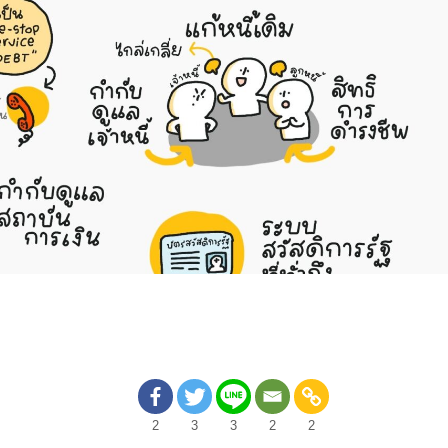
2
3
3
2
2