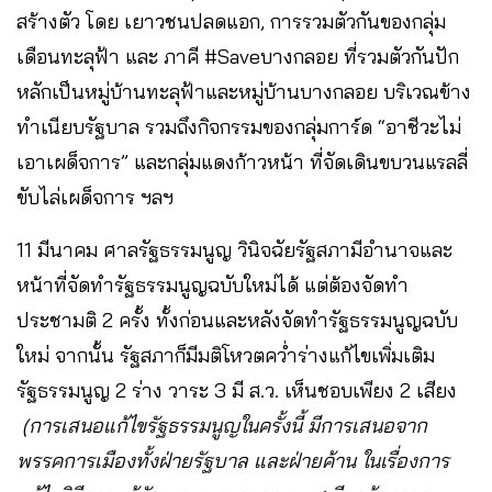
สร้างตัว โดย เยาวชนปลดแอก, การรวมตัวกันของกลุ่ม
เดือนทะลุฟ้า และ ภาคี #Saveบางกลอย ที่รวมตัวกันปัก
หลักเป็นหมู่บ้านทะลุฟ้าและหมู่บ้านบางกลอย บริเวณข้าง
ทำเนียบรัฐบาล รวมถึงกิจกรรมของกลุ่มการ์ด “อาชีวะไม่
เอาเผด็จการ” และกลุ่มแดงก้าวหน้า ที่จัดเดินขบวนแรลลี่
ขับไล่เผด็จการ ฯลฯ
11 มีนาคม ศาลรัฐธรรมนูญ วินิจฉัยรัฐสภามีอำนาจและ
หน้าที่จัดทำรัฐธรรมนูญฉบับใหม่ได้ แต่ต้องจัดทำ
ประชามติ 2 ครั้ง ทั้งก่อนและหลังจัดทำรัฐธรรมนูญฉบับ
ใหม่ จากนั้น รัฐสภาก็มีมติโหวตคว่ำร่างแก้ไขเพิ่มเติม
รัฐธรรมนูญ 2 ร่าง วาระ 3 มี ส.ว. เห็นชอบเพียง 2 เสียง
(การเสนอแก้ไขรัฐธรรมนูญในครั้งนี้ มีการเสนอจาก
พรรคการเมืองทั้งฝ่ายรัฐบาล และฝ่ายค้าน ในเรื่องการ