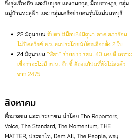
จึงรุ่งเรืองกิจ และปิยบุตร แสงกนกกุล, ม็อบราษฎร, กลุ่ม
หมู่บ้านทะลุฟ้า และ กลุ่มเครือข่ายคนรุ่นใหม่นนทบุรี
23 มิถุนายน
จับตา #ม็อบ24มิถุนา คาด สภาร้อน
ไม่ปิดสวิตช์ ส.ว. สมประโยชน์บัตรเลือกตั้ง 2 ใบ
24 มิถุนายน
“พิธา” ร่ายยาว รธน. 40 เคยดี เพราะ
เชื่อว่าจะไม่มี รปห. อีก ชี้ ต้องแก้ปมที่ยังไม่ลงตัว
จาก 2475
สิงหาคม
สื่อมวลชน และประชาชน นำโดย The Reporters,
Voice, The Standard, The Momentum, THE
MATTER, ประชาไท, Dem All, The People, way