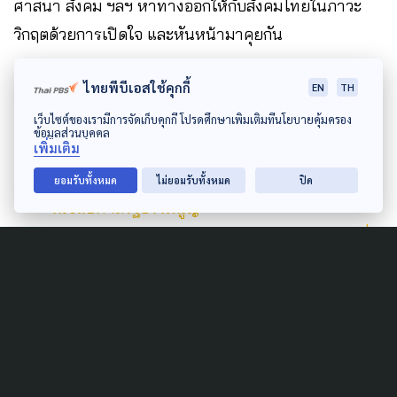
ศาสนา สังคม ฯลฯ หาทางออกให้กับสังคมไทยในภาวะ
วิกฤตด้วยการเปิดใจ และหันหน้ามาคุยกัน
ไทยพีบีเอสใช้คุกกี้
EN
TH
10 พฤศจิกายน
ระบบไต่สวนคืออะไร ? ทำไมศาล
เว็บไซต์ของเรามีการจัดเก็บคุกกี้ โปรดศึกษาเพิ่มเติมที่นโยบายคุ้มครอง
รัฐธรรมนูญ ไม่รับฟังพยานในคดี ‘ล้มล้างการ
ข้อมูลส่วนบุคคล
เพิ่มเติม
ปกครอง’
12 พฤศจิกายน
สังคมไทยไปต่ออย่างไร? หลังคำ
ยอมรับทั้งหมด
ไม่ยอมรับทั้งหมด
ปิด
วินิจฉัยศาลรัฐธรรมนูญ
18 พฤศจิกายน
ไม่มีแพ้ – ชนะ ขอแค่ #ให้มันจบที่
รุ่นเรา | ย่างก้าวขบวนการเยาวชน
ธันวาคม
8 ธันวาคม มวลชนรวมตัวจัดกิจกรรมคาร์ม็อบ
“ส่งเสียง