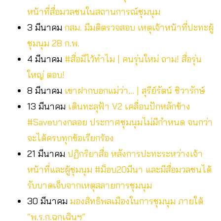
หน้าที่สื่อมวลชนในสถานการณ์ชุมนุม
3 มีนาคม
กสม. มีมติตรวจสอบ เหตุเจ้าหน้าที่ปะทะผู้
ชุมนุม 28 ก.พ.
4 มีนาคม
#สื่อมีไว้ทำไม | คนรุ่นใหม่ ถาม! สื่อรุ่น
ใหญ่ ตอบ!
8 มีนาคม
เขาฝากบอกแม่ว่า… | สุรีย์รัตน์ ชิวารักษ์
13 มีนาคม
เดินทะลุฟ้า V2 เคลื่อนปักหลักข้าง
#Saveบางกลอย ประกาศชุมนุมไม่มีกำหนด จนกว่า
จะได้ครบทุกข้อเรียกร้อง
21 มีนาคม
ปฏิกริยาสื่อ หลังการปะทะระหว่างเจ้า
หน้าที่และผู้ชุมนุม #ม็อบ20มีนา และมีสื่อมวลชนได้
รับบาดเจ็บจากเหตุสลายการชุมนุม
30 มีนาคม
มองสิทธิพลเมืองในการชุมนุม ภายใต้
“พ.ร.ก.ฉุกเฉินฯ”