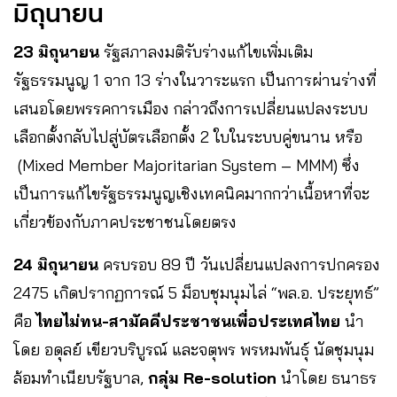
มิถุนายน
23 มิถุนายน
รัฐสภาลงมติรับร่างแก้ไขเพิ่มเติม
รัฐธรรมนูญ 1 จาก 13 ร่างในวาระแรก เป็นการผ่านร่างที่
เสนอโดยพรรคการเมือง กล่าวถึงการเปลี่ยนแปลงระบบ
เลือกตั้งกลับไปสู่บัตรเลือกตั้ง 2 ใบในระบบคู่ขนาน หรือ
(Mixed Member Majoritarian System – MMM) ซึ่ง
เป็นการแก้ไขรัฐธรรมนูญเชิงเทคนิคมากกว่าเนื้อหาที่จะ
เกี่ยวข้องกับภาคประชาชนโดยตรง
24 มิถุนายน
ครบรอบ 89 ปี วันเปลี่ยนแปลงการปกครอง
2475 เกิดปรากฏการณ์ 5 ม็อบชุมนุมไล่ “พล.อ. ประยุทธ์”
คือ
ไทยไม่ทน-สามัคคีประชาชนเพื่อประเทศไทย
นำ
โดย อดุลย์ เขียวบริบูรณ์ และจตุพร พรหมพันธุ์ นัดชุมนุม
ล้อมทำเนียบรัฐบาล,
กลุ่ม Re-solution
นำโดย ธนาธร