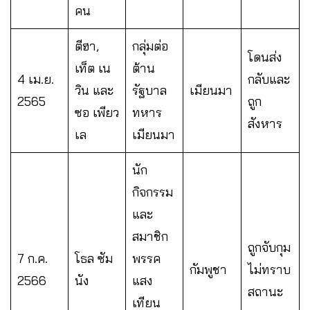
คน
ตีฮา,
กลุ่มต่อ
โดนส่ง
เท็ต เน
ต้าน
4 เม.ย.
กลับและ
วิน และ
รัฐบาล
เมียนมา
2565
ถูก
ซอ เพียว
ทหาร
สังหาร
เล
เมียนมา
นัก
กิจกรรม
และ
สมาชิก
ถูกจับกุม
7 ก.ค.
โธล ซัม
พรรค
กัมพูชา
ไม่ทราบ
2566
นัง
แสง
สถานะ
เทียน