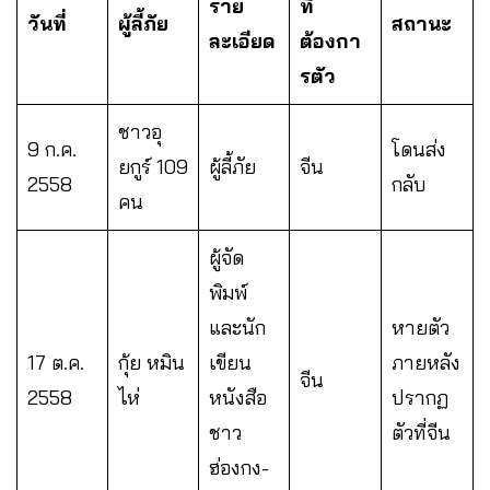
ราย
ที่
วันที่
ผู้ลี้ภัย
สถานะ
ละเอียด
ต้องกา
รตัว
ชาวอุ
9 ก.ค.
โดนส่ง
ยกูร์ 109
ผู้ลี้ภัย
จีน
2558
กลับ
คน
ผู้จัด
พิมพ์
และนัก
หายตัว
17 ต.ค.
กุ้ย หมิน
เขียน
ภายหลัง
จีน
2558
ไห่
หนังสือ
ปรากฏ
ชาว
ตัวที่จีน
ฮ่องกง-