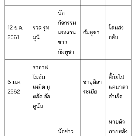
นัก
กิจกรรม
12 ธ.ค.
รวต รุท
โดนส่ง
แรงงาน
กัมพูชา
2561
มุนี
กลับ
ชาว
กัมพูชา
ราฮาฟ
โมฮัม
ลี้ภัยไป
6 ม.ค.
ซาอุดิอา
เหม็ด มุ
แคนาดา
2562
ระเบีย
ตลัค อัล
สำเร็จ
คูนัน
หายตัว
นักข่าว
ภายหลัง