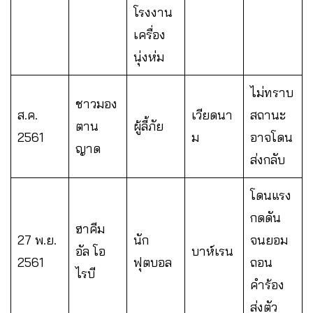
โรงงาน
เครื่อง
นุ่งห่ม
ไม่ทราบ
ชาวมอง
ส.ค.
เวียดนา
สถานะ
ตาน
ผู้ลี้ภัย
2561
ม
อาจโดน
ญาด
ส่งกลับ
โดนแรง
กดดัน
ฮาคีม
27 พ.ย.
นัก
จนยอม
อัล โอ
บาห์เรน
2561
ฟุตบอล
ถอน
ไรบี
คำร้อง
ส่งตัว