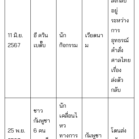
ส่งกลับ
อยู่
ระหว่าง
การ
11 มิ.ย.
อี ควิน
นัก
เวียดนา
อุทธรณ์
2567
เบดั๊บ
กิจกรรม
ม
คำสั่ง
ศาลไทย
เรื่อง
ส่งตัว
กลับ
นัก
ชาว
เคลื่อนไ
กัมพูชา
หว
25 พ.ย.
6 คน
โดนส่ง
ทางการ
กัมพูชา