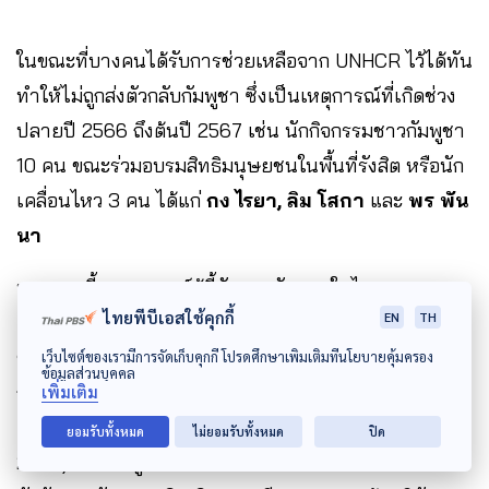
ในขณะที่บางคนได้รับการช่วยเหลือจาก UNHCR ไว้ได้ทัน
ทำให้ไม่ถูกส่งตัวกลับกัมพูชา ซึ่งเป็นเหตุการณ์ที่เกิดช่วง
ปลายปี 2566 ถึงต้นปี 2567 เช่น นักกิจกรรมชาวกัมพูชา
10 คน ขณะร่วมอบรมสิทธิมนุษยชนในพื้นที่รังสิต หรือนัก
เคลื่อนไหว 3 คน ได้แก่
กง ไรยา, ลิม โสกา
และ
พร พัน
นา
นอกจากนี้สถานการณ์ผู้ลี้ภัยชาวกัมพูชาในไทยหลายคน
ไทยพีบีเอสใช้คุกกี้
EN
TH
ยังอยู่ในอันตรายแม้ไม่ถูกส่งกลับ เช่น ถูกจับกุม ไม่ทราบ
ชะตากรรม (
โธล ซัมนัง
สมาชิกพรรคแสงเทียน เมื่อ 7
เว็บไซต์ของเรามีการจัดเก็บคุกกี้ โปรดศึกษาเพิ่มเติมที่นโยบายคุ้มครอง
ข้อมูลส่วนบุคคล
ก.ค. 2566) หรือถูกทำร้ายร่างกาย (
พร พันนา
นัก
เพิ่มเติม
เคลื่อนไหวฝ่ายค้านกัมพูชาที่ลี้ภัยในไทย เมื่อ 25 ส.ค.
ยอมรับทั้งหมด
ไม่ยอมรับทั้งหมด
ปิด
2566) บางคนถูกสังหาร โดยเชื่อว่าอาจมีความเกี่ยวโยง