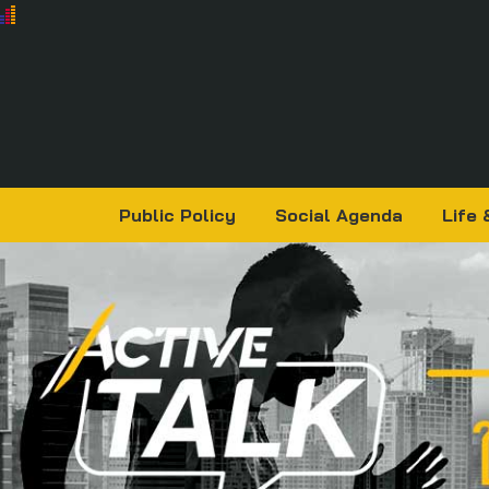
Public Policy
Social Agenda
Life 