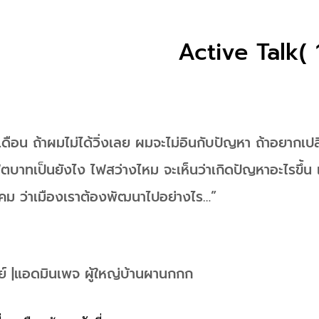
Active Talk( 
เดือน ถ้าผมไม่ได้วิ่งเลย ผมจะไม่อินกับปัญหา ถ้าอยากเป
ฟุตบาทเป็นยังไง ไฟสว่างไหม จะเห็นว่าเกิดปัญหาอะไรขึ้น แ
งคม ว่าเมืองเราต้องพัฒนาไปอย่างไร…”
ย์ |แอดมินเพจ ผู้ใหญ่บ้านผานกกก