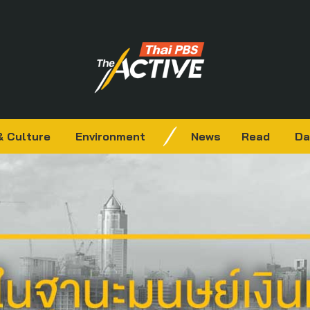
& Culture
Environment
News
Read
Da