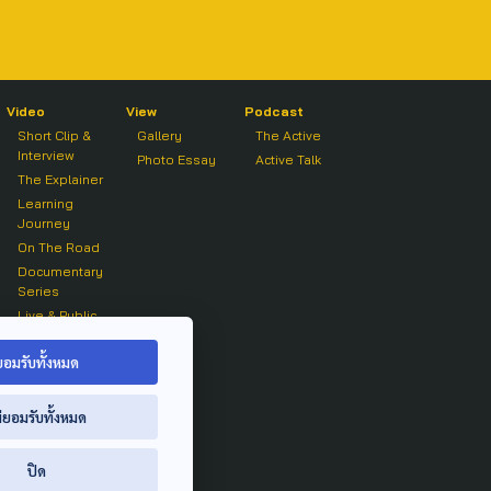
Video
View
Podcast
Short Clip &
Gallery
The Active
Interview
Photo Essay
Active Talk
The Explainer
Learning
Journey
On The Road
Documentary
Series
Live & Public
Forum
On air Clip
ยอมรับทั้งหมด
่ยอมรับทั้งหมด
ปิด