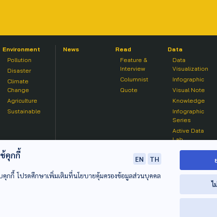
Environment
News
Read
Data
Pollution
Feature &
Data
Interview
Visualization
Disaster
Columnist
Infographic
Climate
Change
Quote
Visual Note
Agriculture
Knowledge
Sustainable
Infographic
Series
Active Data
Lab
คุกกี้
EN
TH
บคุกกี้ โปรดศึกษาเพิ่มเติมที่นโยบายคุ้มครองข้อมูลส่วนบุคคล
ไม