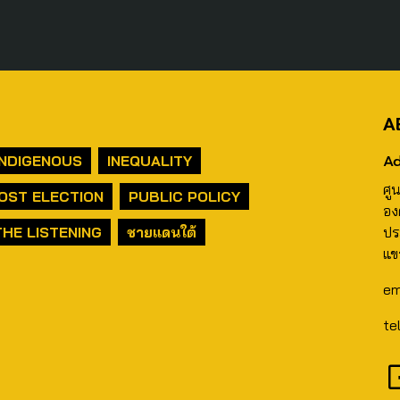
A
Ad
INDIGENOUS
INEQUALITY
ศู
OST ELECTION
PUBLIC POLICY
อง
THE LISTENING
ชายแดนใต้
ปร
แข
em
te