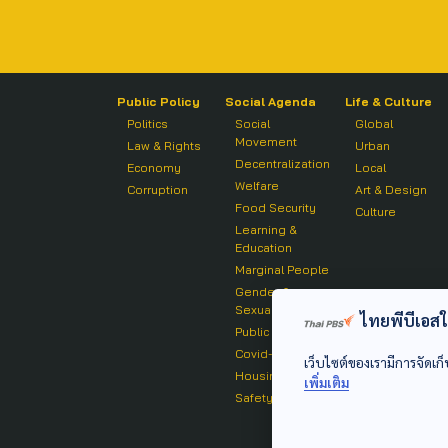
Public Policy
Social Agenda
Life & Culture
Politics
Social
Global
Movement
Law & Rights
Urban
Decentralization
Economy
Local
Welfare
Corruption
Art & Design
Food Security
Culture
Learning &
Education
Marginal People
Gender &
Sexuality
ไทยพีบีเอสใช้
Public Health
Covid-19
เว็บไซต์ของเรามีการจัดเก็
Housing
เพิ่มเติม
Safety