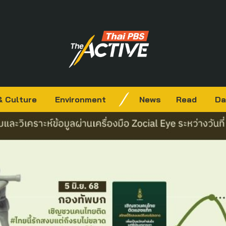
& Culture
Environment
News
Read
Da