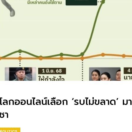
อโลกออนไลน์เลือก ‘รบไม่ขลาด’ มากก
ชา
POLITICS