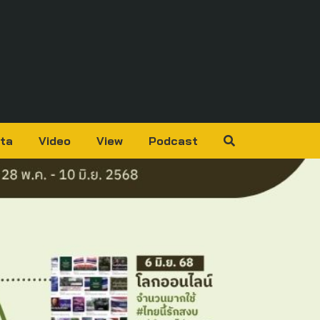
ta
Video
View
Podcast