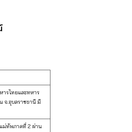
์
งทหารไทยและทหาร
น จ.อุบลราชธานี มี
แม่ทัพภาคที่ 2 ผ่าน