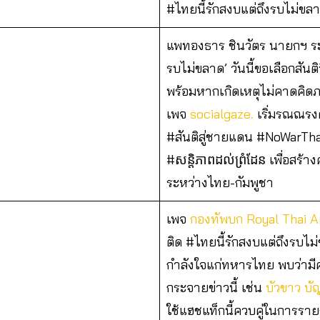
#ไทยนี้รักสงบแต่ถึงรบไม่ขล
แพทองธาร ชินวัตร นายกฯ ระบุ
รบไม่ขลาด’ วันนี้ขอเลือกสันติ
พร้อมหากเกิดเหตุไม่คาดคิ
เพจ
socialgaze.
เริ่มรณณรงค
#สันติสู่ชายแดน #NoWarTh
#សន្តិភាពដល់ព្រំដែន เพื่อสร้า
ระหว่างไทย-กัมพูชา
เพจ
กองทัพบก Royal Thai 
ติด #ไทยนี้รักสงบแต่ถึงรบไม่
กำลังใจแก่ทหารไทย พบว่าม
กระจายข่าวนี้ เช่น
บัวขาว บ
ใช้แฮชแท็กนี้ควบคู่ในการรา