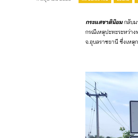
กระแสชาตินิยม
กลับมา
กรณีเหตุปะทะระหว่างทห
จ.อุบลราชธานี ซึ่งเหตุ