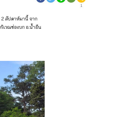
1
 2 สัปดาห์มานี้ จาก
ริเวณช่องบก อ.น้ำยืน