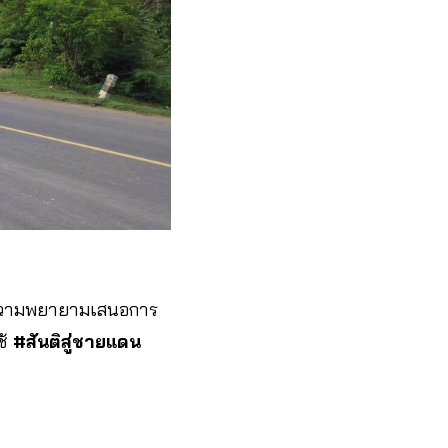
มีความพยายามเสนอการ
ช้
#สันติสู่ชายแดน