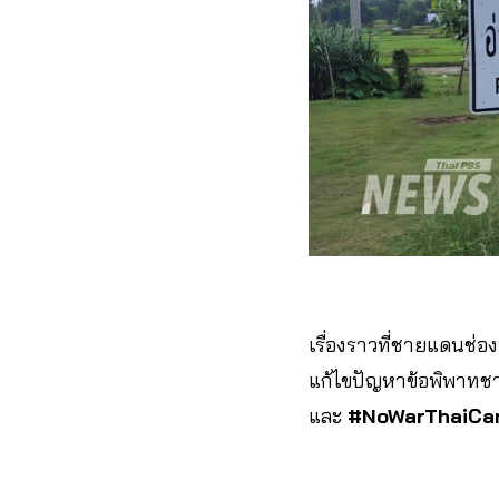
เรื่องราวที่ชายแดนช่
แก้ไขปัญหาข้อพิพาทช
และ
#NoWarThaiCa