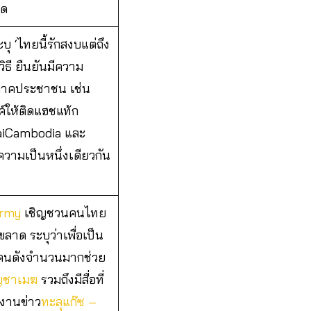
าด
 ‘ไทยนี้รักสงบแต่ถึง
วิธี ยืนยันมีความ
ดภาคประชาชน เช่น
์ให้ติดแฮชแท้ก
aiCambodia และ
งความเป็นหนึ่งเดียวกัน
Army
เชิญชวนคนไทย
ขลาด ระบุว่าเพื่อเป็น
ีคนดังจำนวนมากช่วย
ัญชาเมฆ
รวมถึงมีสื่อที่
ยงานข่าว
ทะลุแก๊ซ –