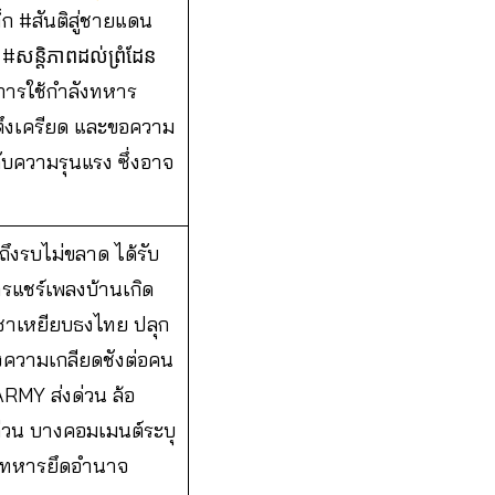
ก #สันติสู่ชายแดน
ន្តិភាពដល់ព្រំដែន
านการใช้กำลังทหาร
มตึงเครียด และขอความ
ับความรุนแรง ซึ่งอาจ
่ถึงรบไม่ขลาด ได้รับ
การแชร์เพลงบ้านเกิด
พูชาเหยียบธงไทย ปลุก
งความเกลียดชังต่อคน
RMY ส่งด่วน ล้อ
ด่วน บางคอมเมนต์ระบุ
ห้ทหารยึดอำนาจ