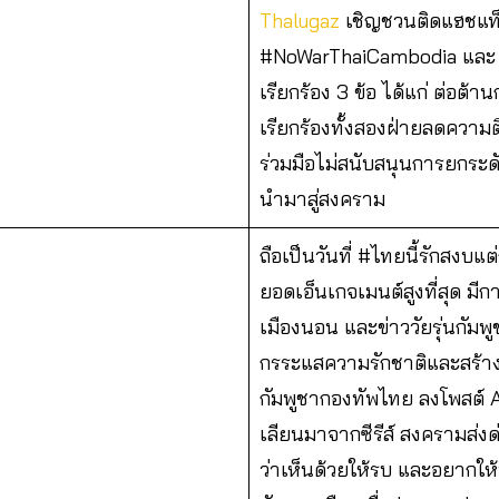
Thalugaz
เชิญชวนติดแฮชแท็
#NoWarThaiCambodia และ #ស
เรียกร้อง 3 ข้อ ได้แก่ ต่อต้
เรียกร้องทั้งสองฝ่ายลดควา
ร่วมมือไม่สนับสนุนการยกระด
นำมาสู่สงคราม
ถือเป็นวันที่ #ไทยนี้รักสงบแต
ยอดเอ็นเกจเมนต์สูงที่สุด มี
เมืองนอน และข่าววัยรุ่นกัม
กรระแสความรักชาติและสร้า
กัมพูชากองทัพไทย ลงโพสต์ A
เลียนมาจากซีรีส์ สงครามส่ง
ว่าเห็นด้วยให้รบ และอยากใ