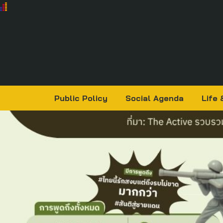
Public Policy
Social Agenda
Life 